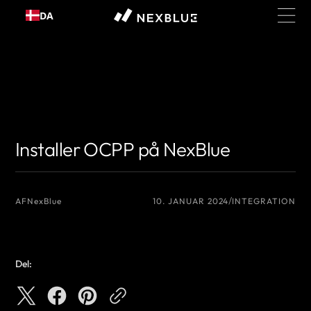
Gå til
DA
indhold
{# Det navn, du vil vise som forfatter #}
{# Det navn, du vil vise som
forfatter #}
Installer OCPP på NexBlue
AF
NexBlue
10. JANUAR 2024
INTEGRATION
Del: