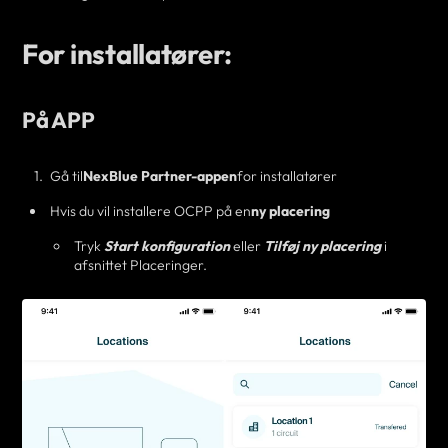
For installatører:
På APP
Gå til
NexBlue
Partner-appen
for installatører
Hvis du vil
installere OCPP på en
ny placering
Tryk
Start konfiguration
eller
Tilføj ny placering
i
afsnittet Placeringer.