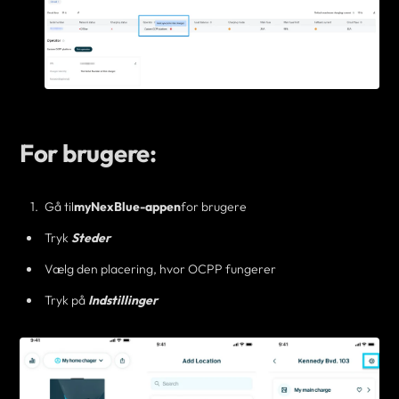
For brugere:
Gå til
myNexBlue
-appen
for brugere
Tryk
Steder
Vælg den placering, hvor OCPP fungerer
Tryk på
Indstillinger