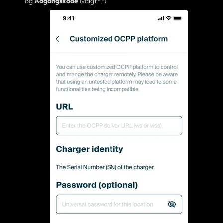
og
Adgangskode
(valgfrit)