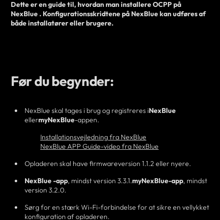
Dette er en guide til, hvordan man
installere
OCPP på
NexBlue . Konfigurationsskridtene på NexBlue kan udføres af
både
installatører eller brugere.
Før du begynder:
NexBlue skal tages i brug og registreres i
NexBlue
eller
myNexBlue
-appen
.
Installationsvejledning fra NexBlue
NexBlue APP Guide-video fra NexBlue
Opladeren skal have firmwareversion 1.1.2 eller nyere.
NexBlue
-app
, mindst version 3.3.1.
myNexBlue-app
, mindst
version 3.2.0.
Sørg for en stærk Wi-Fi-forbindelse for at sikre en vellykket
konfiguration af opladeren.