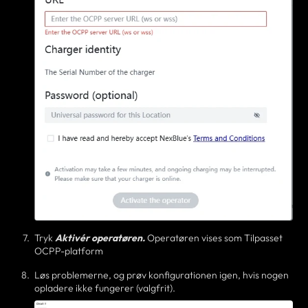
Tryk
Aktivér operatøren.
Operatøren vises som Tilpasset
OCPP-platform
Løs problemerne, og prøv konfigurationen igen, hvis nogen
opladere ikke fungerer (valgfrit).