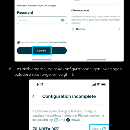
Løs problemerne, og prøv konfigurationen igen, hvis nogen
opladere ikke fungerer (valgfrit).