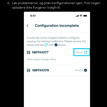
Løs problemerne, og prøv konfigurationen igen, hvis nogen
opladere ikke fungerer (valgfrit).