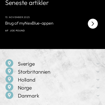
Seneste artikler
13. NOVEMBER 2025
11
Brug af myNexBlue-appen
N
I
AF
JOE POUND
A
Sverige
Storbritannien
Firmanavn
Holland
NexBlue
Firmanavn
Norge
NexBlue
Adresse
Firmanavn
Birger Jarlsgatan 57 C, 113 56 Stockholm, Sverige
Danmark
NexBlue
Adresse
Firmanavn
71-75 Shelton Street, Covent Garden, WC2H 9JQ,
Salg og support
NexBlue
Adresse
London, Storbritannien