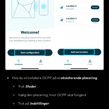
Hvis du vil installere OCPP på en
eksisterende placering
Tryk
Steder
Vælg den placering, hvor OCPP skal fungere
Tryk på
Indstillinger