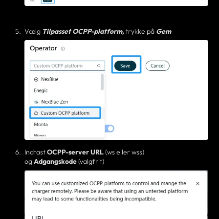
Vælg
Tilpasset OCPP-platform,
trykke på
Gem
Indtast
OCPP-server
URL
(ws eller wss)
og
Adgangskode
(valgfrit)