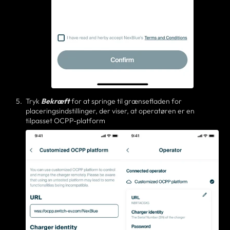
Tryk
Bekræft
for at springe til grænsefladen for
placeringsindstillinger, der viser, at operatøren er en
tilpasset OCPP-platform