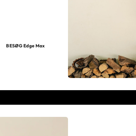
ingsprodukter afspejler dine
g af elbiler eller mere avancerede
t energiforsyning eller et ønske om
BESØG Edge Max