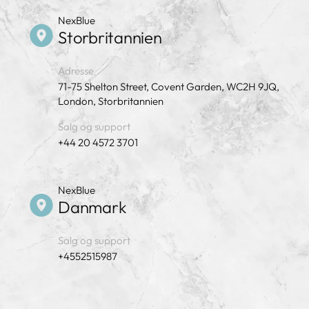
NexBlue
Storbritannien
Adresse
71-75 Shelton Street, Covent Garden, WC2H 9JQ,
London, Storbritannien
Salg og support
+44 20 4572 3701
NexBlue
Danmark
Salg og support
+4552515987