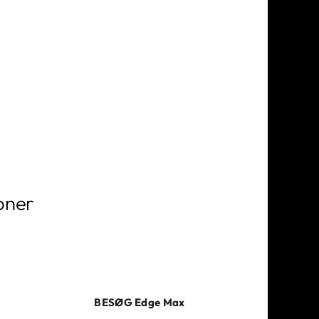
oner
ive løsninger, der optimerer din
har brug for MID-overensstemmelse, Edge Max det,
BESØG Edge Max