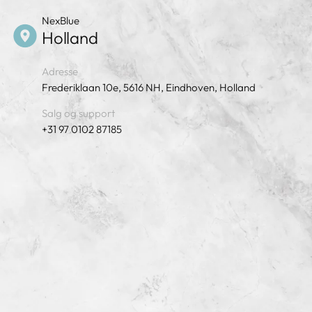
NexBlue
Holland
Adresse
Frederiklaan 10e, 5616 NH, Eindhoven, Holland
Salg og support
+31 97 0102 87185