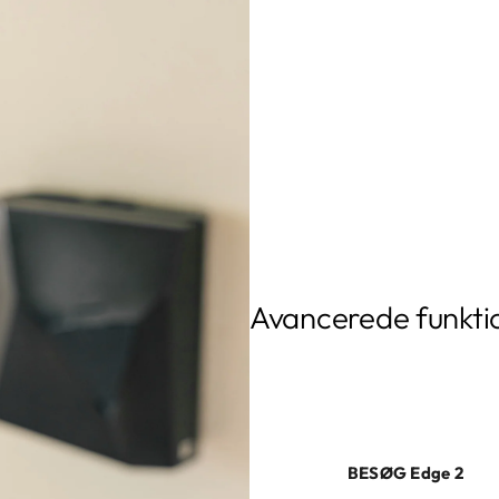
Avancerede funkti
Vores produkter indeholder innovat
hjemmeladningsløsning. Hvis du 
du har brug for.
BESØG Edge 2