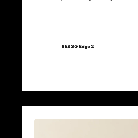
Enkel at installere, nem at bruge. Vores hjemmeladn
behov, uanset om det er stabil og holdbar opladnin
funktioner såsom integration af solceller, begrænse
at bruge din elbil som batteri til dit hjem.
BESØG Edge 2