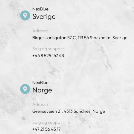
NexBlue
Sverige
Adresse
Birger Jarlsgatan 57 C, 113 56 Stockholm, Sverige
Salg og support
+46 8 525 167 43
NexBlue
Norge
Adresse
Grenseveien 21, 4313 Sandnes, Norge
Salg og support
+47 21 56 45 17