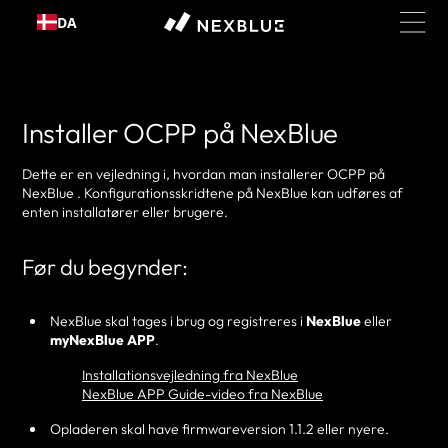
Gå til
DA
indhold
Installer OCPP på NexBlue
Dette er en vejledning i, hvordan man installerer OCPP på
NexBlue . Konfigurationsskridtene på NexBlue kan udføres af
enten installatører eller brugere.
Før du begynder:
NexBlue skal tages i brug og registreres i
NexBlue
eller
myNexBlue APP
.
Installationsvejledning fra NexBlue
NexBlue APP Guide-video fra NexBlue
Opladeren skal have firmwareversion 1.1.2 eller nyere.