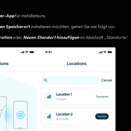
ner-App
für Installateure.
en Speicherort
installieren möchten, gehen Sie wie folgt vor:
ration
oder
Neuen Standort hinzufügen
im Abschnitt „Standorte“