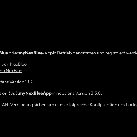
:
Blue
oder
myNexBlue
-App
in Betrieb genommen und registriert werd
o von NexBlue
von NexBlue
ns Version 1.1.2.
ion 3.4.3.
myNexBlue
App
mindestens Version 3.3.8.
e WLAN-Verbindung sicher, um eine erfolgreiche Konfiguration des Lad