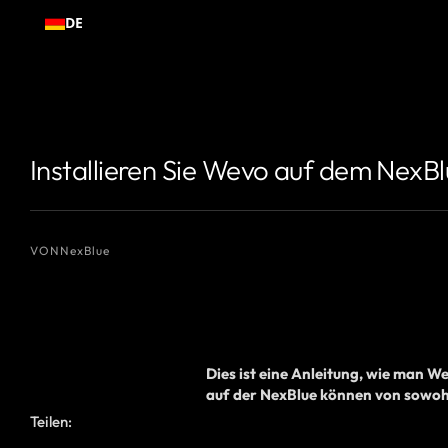
Zum
DE
Inhalt
springen
{# Name des Autors, den Sie anzeigen möchten #}
{# Name des Autor
Installieren Sie Wevo auf dem NexB
VON
NexBlue
Dies ist eine Anleitung, wie man
We
auf der NexBlue können von
sowoh
Teilen: