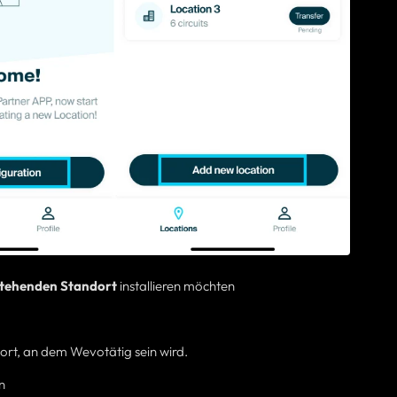
tehenden Standort
installieren möchten
dort, an dem
Wevo
tätig sein
wird.
n