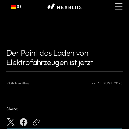
Zum
DE
Inhalt
springen
{# Name des Autors, den Sie anzeigen möchten #}
{# Name des Autors,
den Sie anzeigen möchten #}
Der Point das Laden von
Elektrofahrzeugen ist jetzt
VON
NexBlue
27. AUGUST 2025
Share: