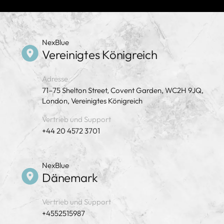
NexBlue
Vereinigtes Königreich
Adresse
71–75 Shelton Street, Covent Garden, WC2H 9JQ,
London, Vereinigtes Königreich
Vertrieb und Support
+44 20 4572 3701
NexBlue
Dänemark
Vertrieb und Support
+4552515987