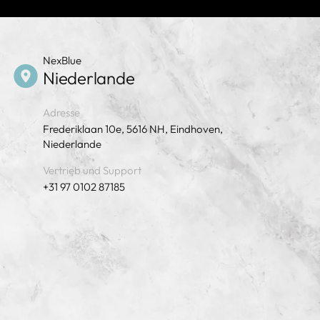
NexBlue
Niederlande
Adresse
Frederiklaan 10e, 5616 NH, Eindhoven,
Niederlande
Vertrieb und Support
+31 97 0102 87185