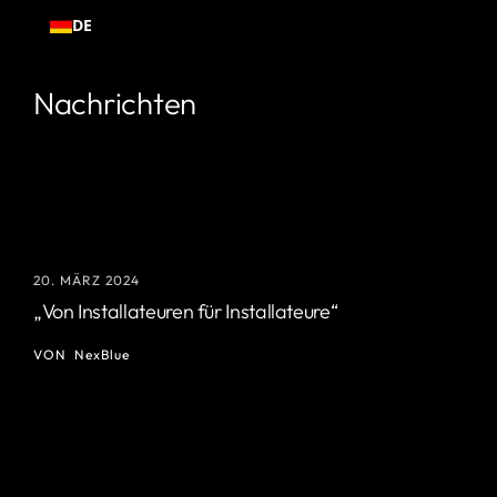
Zum
DE
Inhalt
springen
Nachrichten
20. MÄRZ 2024
„Von Installateuren für Installateure“
VON
NexBlue