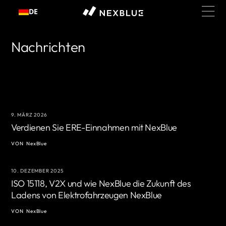
Zum
DE
Inhalt
springen
Nachrichten
9. MÄRZ 2026
Verdienen Sie ERE-Einnahmen mit NexBlue
VON
NexBlue
10. DEZEMBER 2025
ISO 15118, V2X und wie NexBlue die Zukunft des
Ladens von Elektrofahrzeugen NexBlue
VON
NexBlue