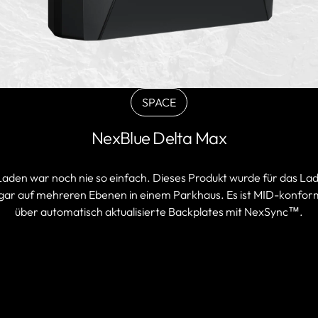
SPACE
BLACK
Variante
NexBlue Delta Max
ausverkauft
oder
nicht
 Laden war noch nie so einfach. Dieses Produkt wurde für das La
verfügbar
ar auf mehreren Ebenen in einem Parkhaus. Es ist MID-konform, b
über automatisch aktualisierte Backplates mit NexSync™.
PARTNER FINDEN