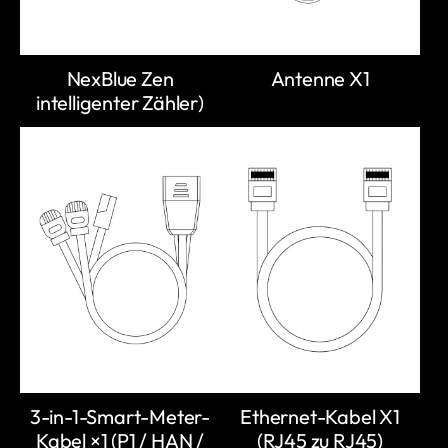
NexBlue Zen
Antenne X1
intelligenter Zähler)
3-in-1-Smart-Meter-
Ethernet-Kabel X1
Kabel ×1 (P1 / HAN /
(RJ45 zu RJ45)