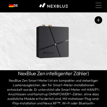
Zum
DE
Inhalt
springen
Medium
1
in
der
Galerieansicht
öffnen
NexBlue Zen intelligenter Zähler)
NexBlue Zen Smart Meter) ist ein kompakter und vielseitiger
Lastenausgleicher, der für Smart-Meter-Installationen
entwickelt wurde. Er unterstützt alle Smart Meter mit HAN/P1-
Anschlüssen und Kamstrup OMNIPOWER®-Zähler, ohne dass
zusätzliche Module erforderlich sind. Mit müheloser Plug-and-
Play-Installation und
Nexus RF™
, Wi-Fi oder Bluetooth-