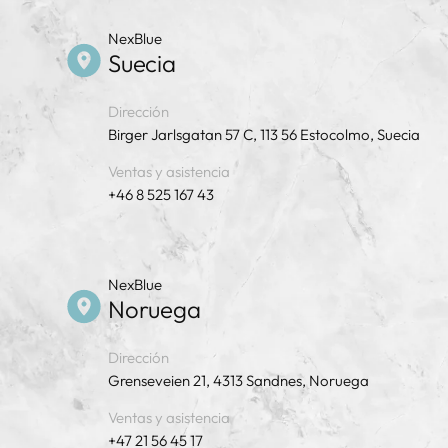
NexBlue
Suecia
Dirección
Birger Jarlsgatan 57 C, 113 56 Estocolmo, Suecia
Ventas y asistencia
+46 8 525 167 43
NexBlue
Noruega
Dirección
Grenseveien 21, 4313 Sandnes, Noruega
Ventas y asistencia
+47 21 56 45 17