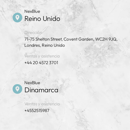
NexBlue
Reino Unido
Dirección
71-75 Shelton Street, Covent Garden, WC2H 9JQ,
Londres, Reino Unido
Ventas y asistencia
+44 20 4572 3701
NexBlue
Dinamarca
Ventas y asistencia
+4552515987