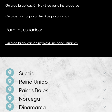
Guía de la aplicación NexBlue para instaladores
Guía del portal para NexBlue para socios
Para los usuarios:
Guía de la aplicación myNexBlue para usuarios
Suecia
Reino Unido
Nombre de la empresa
Países Bajos
NexBlue
Nombre de la empresa
Noruega
NexBlue
Dirección
Nombre de la empresa
Birger Jarlsgatan 57 C, 113 56 Estocolmo, Suecia
Dinamarca
NexBlue
Dirección
Nombre de la empresa