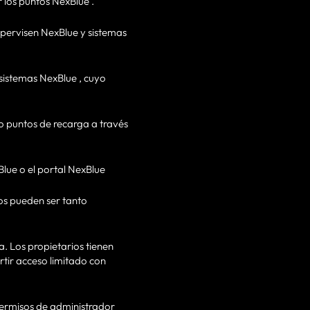
r los puntos NexBlue .
supervisen NexBlue y sistemas
 sistemas NexBlue , cuyo
io puntos de recarga a través
Blue o el portal NexBlue
ios pueden ser tanto
a. Los propietarios tienen
rtir acceso limitado con
 permisos de administrador