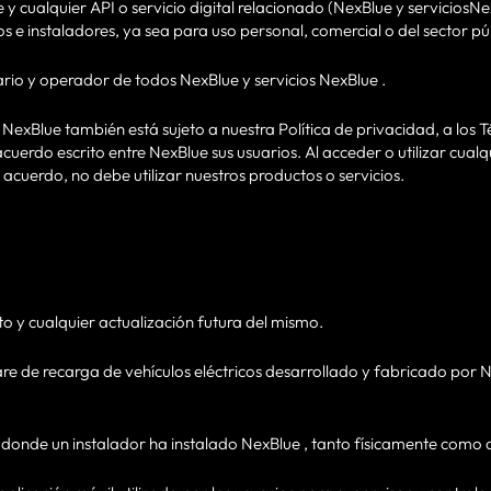
e y cualquier API o servicio digital relacionado (NexBlue y serviciosNe
os e instaladores, ya sea para uso personal, comercial o del sector pú
tario y operador de todos NexBlue y servicios NexBlue .
s NexBlue también está sujeto a nuestra Política de privacidad, a los
cuerdo escrito entre NexBlue sus usuarios. Al acceder o utilizar cual
 acuerdo, no debe utilizar nuestros productos o servicios.
o y cualquier actualización futura del mismo.
re de recarga de vehículos eléctricos desarrollado y fabricado por 
co donde un instalador ha instalado NexBlue , tanto físicamente como 