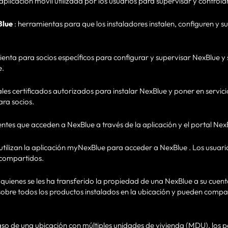
 aplicación móvil utilizada por los usuarios para supervisar y controla
Blue
: herramientas para que los instaladores instalen, configuren y 
ienta para socios específicos para configurar y supervisar NexBlue y
e.
ales certificados autorizados para instalar NexBlue y poner en servic
ara socios.
lientes que acceden a NexBlue a través de la aplicación y el portal Nex
utilizan la aplicación myNexBlue para acceder a NexBlue . Los usuar
 compartidos.
a quienes se les ha transferido la propiedad de una NexBlue a su cuent
 sobre todos los productos instalados en la ubicación y pueden compa
caso de una ubicación con múltiples unidades de vivienda (MDU), los