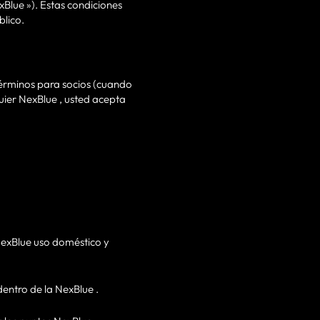
xBlue »). Estas condiciones
blico.
 Términos para socios (cuando
quier NexBlue , usted acepta
NexBlue uso doméstico y
dentro de la NexBlue .