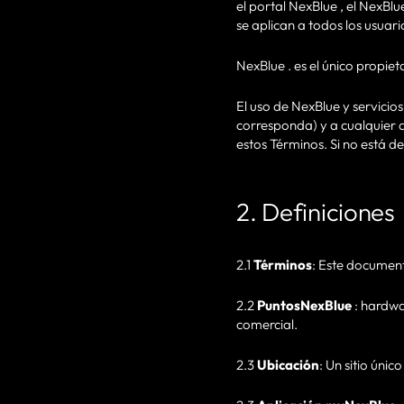
el portal NexBlue , el NexBlu
se aplican a todos los usuari
NexBlue . es el único propie
El uso de NexBlue y servicio
corresponda) y a cualquier a
estos Términos. Si no está de
2. Definiciones
2.1
Términos
: Este document
2.2
PuntosNexBlue
: hardwa
comercial.
2.3
Ubicación
: Un sitio úni