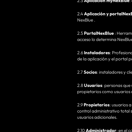
2.3
Aplicación myNexBlue
:
2.4
Aplicación y portalNex
NexBlue .
2.5
PortalNexBlue
: Herram
acceso lo determina NexBlu
2.6
Instaladores
: Profesion
de la aplicación y el portal p
2.7
Socios
: instaladores y c
2.8
Usuarios
: personas que 
propietarios como usuarios
2.9
Propietarios
: usuarios 
control administrativo total
usuarios adicionales.
2.10
Administrador
: en el 