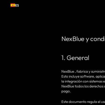
Ir al
ES
contenido
NexBlue y condi
1. General
NexBlue , fabrica y suminist
Esto incluye software, aplica
la integración con sistemas 
NexBlue todos los derechos d
pago.
Este documento regula el uso