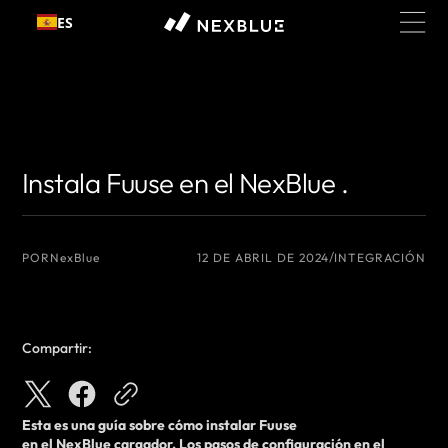
Ir al
ES
contenido
{# Nombre del autor que desea mostrar #}
{# Nombre del autor que
desea mostrar #}
Instala Fuuse en el NexBlue .
POR
NexBlue
12 DE ABRIL DE 2024
INTEGRACIÓN
Compartir:
Esta es una guía sobre cómo
instalar
Fuuse
en
el
NexBlue
cargador
. Los pasos de configuración en el