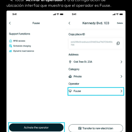
ubicación
interfaz
que
muestra que el operador es Fuuse.