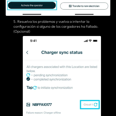
5. Resuelva los problemas y vuelva a intentar la
configuración si alguno de los cargadores ha fallado.
(Opcional)