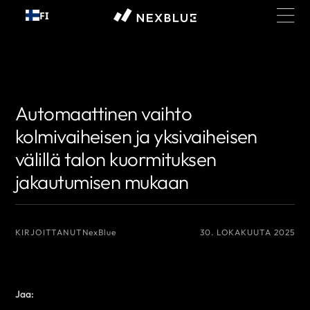
Siirry
FI
sisältöön
{# Näytettävä tekijän nimi #}
{# Näytettävä tekijän nimi #}
Automaattinen vaihto
kolmivaiheisen ja yksivaiheisen
välillä talon kuormituksen
jakautumisen mukaan
KIRJOITTANUT
NexBlue
30. LOKAKUUTA 2025
Jaa: