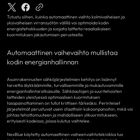
Tutustu siihen, kuinka automaattinen vaihto kolmivaiheisen ja
yksivaiheisen virransyötön välillä voi optimoida kodin
energiatehokkuuden ja suojata laitteita reaaliaikaisen
kuormituksen jakautumisen perusteella.
Automaattinen vaihevaihto mullistaa
kodin energianhallinnan
Asuinrakennusten sähköjärjestelmien kehitys on lisännyt
tarvetta älykkäämmille, turvallisemmille ja mukautuvammille
energianhallintaratkaisuille. Sähköautojen ja suuritehoisten
laitteiden yleistyessä optimaalisen kuormituksen
tasapainottaminen on tullut kriittisen tärkeäksi. Perinteiset
järjestelmät perustuvat usein staattisiin kokoonpanoihin, mikä voi
johtaa tehottomuuteen ja mahdolliseen ylikuormitukseen,
erityisesti kodeissa, joissa kulutus vaihtelee.
NexBlue käytetty automaattinen vaiheenvaihtotekniikka tuo