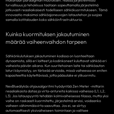
mukanaan paradigman muutoksen. Näissä järjestelmissä
turvallisuus ja tehokkuus taataan sopeuttamalla järjestelmä
jatkuvasti reaaliaikaisesti todelliseen sähkökuormitukseen. Tämä
innovaatio maksimoi sähköajoneuvojen lataustehon ja suojaa
samalla kotitalouden koko sähköinfrastruktuuria.
Kuinka kuormituksen jakautuminen
määrää vaiheenvaihdon tarpeen
Sähkönkulutuksen jakautuminen kodissa on luonteeltaan
dynaamista, sillä eri laitteet ja kodinkoneet kuluttavat sähköä eri
vaiheista päivän aikana. Kun suuritehoinen laite tai sähköauton
laturi käynnistyy, on tärkeää arvioida, missä vaiheessa on eniten
kapasiteettia käytettävissä, jotta pääsulake ei ylikuormitu.
NexBlueälykäs ohjausalgoritmi hyödyntää Zen Meter -mittarin
reaaliaikaista dataa ja virta-antureita kaikissa vaiheissa (L1, L2,
L3). Jos latauspyyntö tehdään kolmivaiheisessa tilassa, mutta yksi
vaihe on raskaasti kuormitettu, järjestelmä arvioi, voidaanko
vaiheen vähimmäisvirta saavuttaa. Jos ei, se siirtyy
automaattisesti yksivaiheiseen toimintaan ja valitsee