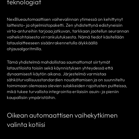
teknologiat
NexBlueautomaattisen vaihevalinnan ytimessä on kehittynyt
laitteisto- ja ohjelmistopaketti. Zen yhdistettynä edistyneisiin
virta-antureihin tarjoaa jatkuvan, tarkkaan jaotellun seurannan
vaihekohtaisesta virrankulutuksesta. Nämä tiedot käsitellään
latauslaitteeseen sisäänrakennetulla älykkäällä
ohjausalgoritmilla.
Tämä yhdistelmä mahdollistaa saumattomat siirtymät
lataustiloista toisiin sekä käynnistyksen yhteydessä että
dynaamisesti käytön aikana. Järjestelmä varmistaa
sähköturvallisuusstandardien noudattamisen ja on suunniteltu
toimimaan olemassa olevien sulakkeiden rajoitusten puitteissa,
mikä tukee turvallista integrointia erilaisiin asuin- ja pieniin
kaupallisiin ympäristöihin.
Oikean automaattisen vaihekytkimen
valinta kotiisi