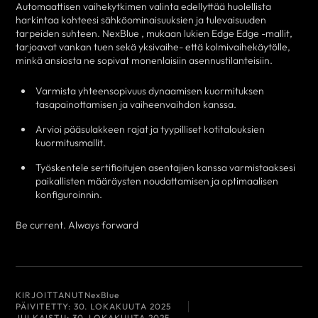
Automaattisen vaihekytkimen valinta edellyttää huolellista
harkintaa kohteesi sähköominaisuuksien ja tulevaisuuden
tarpeiden suhteen. NexBlue , mukaan lukien Edge Edge -mallit,
tarjoavat vankan tuen sekä yksivaihe- että kolmivaihekäytölle,
minkä ansiosta ne sopivat monenlaisiin asennustilanteisiin.
Varmista yhteensopivuus dynaamisen kuormituksen
tasapainottamisen ja vaiheenvaihdon kanssa.
Arvioi pääsulakkeen rajat ja tyypilliset kotitalouksien
kuormitusmallit.
Työskentele sertifioitujen asentajien kanssa varmistaaksesi
paikallisten määräysten noudattamisen ja optimaalisen
konfiguroinnin.
Be current. Always forward
KIRJOITTANUT
NexBlue
PÄIVITETTY:
30. LOKAKUUTA 2025
JULKAISTU:
30. LOKAKUUTA 2025