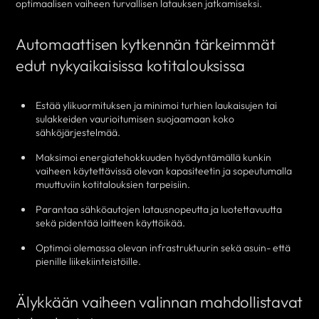
optimaalisen vaiheen turvallisen latauksen jatkamiseksi.
Automaattisen kytkennän tärkeimmät
edut nykyaikaisissa kotitalouksissa
Estää ylikuormituksen ja minimoi turhien laukaisujen tai
sulakkeiden vaurioitumisen suojaamaan koko
sähköjärjestelmää.
Maksimoi energiatehokkuuden hyödyntämällä kunkin
vaiheen käytettävissä olevan kapasiteetin ja sopeutumalla
muuttuviin kotitalouksien tarpeisiin.
Parantaa sähköautojen latausnopeutta ja luotettavuutta
sekä pidentää laitteen käyttöikää.
Optimoi olemassa olevan infrastruktuurin sekä asuin- että
pienille liikekiinteistöille.
Älykkään vaiheen valinnan mahdollistavat