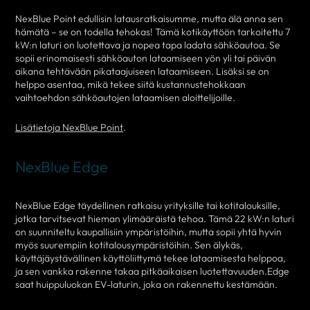
NexBlue Point edullisin latausratkaisumme, mutta älä anna sen
hämätä – se on todella tehokas! Tämä kotikäyttöön tarkoitettu 7
kW:n laturi on luotettava ja nopea tapa ladata sähköautoa. Se
sopii erinomaisesti sähköauton lataamiseen yön yli tai päivän
aikana tehtävään pikataajuiseen lataamiseen. Lisäksi se on
helppo asentaa, mikä tekee siitä kustannustehokkaan
vaihtoehdon sähköautojen lataamisen aloittelijoille.
Lisätietoja NexBlue Point
.
NexBlue Edge
NexBlue Edge täydellinen ratkaisu yrityksille tai kotitalouksille,
jotka tarvitsevat hieman ylimääräistä tehoa. Tämä 22 kW:n laturi
on suunniteltu kaupallisiin ympäristöihin, mutta sopii yhtä hyvin
myös suurempiin kotitalousympäristöihin. Sen älykäs,
käyttäjäystävällinen käyttöliittymä tekee lataamisesta helppoa,
ja sen vankka rakenne takaa pitkäaikaisen luotettavuuden.Edge
saat huippuluokan EV-laturin, joka on rakennettu kestämään.