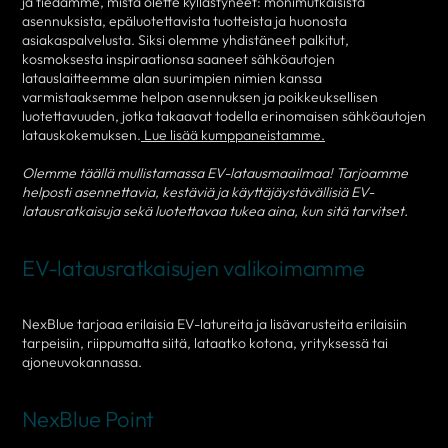
ja tiedämme, mistä olette kyllästyneet: monimutkaisista
asennuksista, epäluotettavista tuotteista ja huonosta
asiakaspalvelusta. Siksi olemme yhdistäneet palkitut,
kosmoksesta inspiraationsa saaneet sähköautojen
latauslaitteemme alan suurimpien nimien kanssa
varmistaaksemme helpon asennuksen ja poikkeuksellisen
luotettavuuden, jotka takaavat todella erinomaisen sähköautojen
latauskokemuksen.
Lue lisää kumppaneistamme.
Olemme täällä mullistamassa EV-latausmaailmaa! Tarjoamme
helposti asennettavia, kestäviä ja käyttäjäystävällisiä EV-
latausratkaisuja sekä luotettavaa tukea aina, kun sitä tarvitset.
EV-latausratkaisujen valikoimamme
NexBlue tarjoaa erilaisia EV-latureita ja lisävarusteita erilaisiin
tarpeisiin, riippumatta siitä, lataatko kotona, yrityksessä tai
ajoneuvokannassa.
NexBlue Point