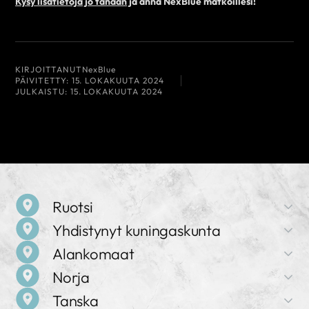
Kysy lisätietoja jo tänään
ja anna NexBlue matkoillesi!
KIRJOITTANUT
NexBlue
PÄIVITETTY:
15. LOKAKUUTA 2024
JULKAISTU:
15. LOKAKUUTA 2024
Ruotsi
Yhdistynyt kuningaskunta
Yrityksen nimi
Alankomaat
NexBlue
Yrityksen nimi
Norja
NexBlue
Osoite
Yrityksen nimi
Birger Jarlsgatan 57 C, 113 56 Tukholma, Ruotsi
Tanska
NexBlue
Osoite