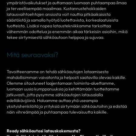
ympäristövaikutukset ja auttamaan luomaan puhtaampaa ilmaa
ja terveellisempää maailmaa. Kustannustehokkaiden
latausvaihtoehtojen ansiosta voit nauttia pitkäaikaisista
säästöistä ja samalla hyötyä luotettavista, korkealaatuisista
tuotteista. Lisäksi nopea lataustekniikkamme tarkoittaa
vähemmän odottelua ja enemmän aikaa tärkeisiin asioihin, mikä
tekee siirtymisestä sähköautoon helppoa ja sujuvaa.
Mitä seuraavaksi?
Tavoitteenamme on tehdä sähköautojen lataamisesta
mahdollisimman vaivatonta ja helposti saatavilla olevaa kaikille.
Olemme sitoutuneet laajentamaan toiminta-aluettamme,
luomaan uusia kumppanuuksia ja kehittämään tuotteitamme
jatkuvasti, jotta pysymme sähköautojen latausalalla
edelläkävijöinä. Haluamme auttaa yhä useampia
yksityishenkilöitä ja yrityksiä siirtymään sähköautoihin ja edistää
näin vihreämpää ja puhtaampaa tulevaisuutta kaikille.
Ready sähköautosi latauskokemusta?