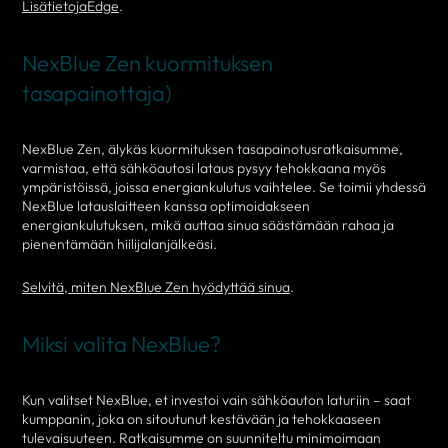
LisätietojaEdge
.
NexBlue Zen kuormituksen
tasapainottaja)
NexBlue Zen, älykäs kuormituksen tasapainotusratkaisumme,
varmistaa, että sähköautosi lataus pysyy tehokkaana myös
ympäristöissä, joissa energiankulutus vaihtelee. Se toimii yhdessä
NexBlue latauslaitteen kanssa optimoidakseen
energiankulutuksen, mikä auttaa sinua säästämään rahaa ja
pienentämään hiilijalanjälkeäsi.
Selvitä, miten NexBlue Zen hyödyttää sinua
.
Miksi valita NexBlue?
Kun valitset NexBlue, et investoi vain sähköauton laturiin – saat
kumppanin, joka on sitoutunut kestävään ja tehokkaaseen
tulevaisuuteen. Ratkaisumme on suunniteltu minimoimaan