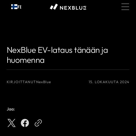
Siirry
FI
sisältöön
{# Näytettävä tekijän nimi #}
{# Näytettävä tekijän nimi #}
NexBlue EV-lataus tänään ja
huomenna
KIRJOITTANUT
NexBlue
15. LOKAKUUTA 2024
Jaa: