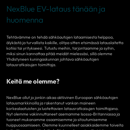
NexBlue EV-lataus tänään ja
huomenna
Tehtävämme on tehdä sähköautojen lataamisesta helppoa,
älykästä ja turvallista kaikille, olitpa sitten etsimässä latauslaitetta
kotiisi tai yritykseesi. Tutustu meihin, tarjontaamme ja syihin,
miksi sinun kannattaa pitää meidät mielessäsi, sillä olemme
Yhdistyneen kuningaskunnan johtava sähköautojen
latausratkaisujen toimittaja.
Keitä me olemme?
NexBlue ollut jo jonkin aikaa aktiivinen Euroopan sähköautojen
latausmarkkinoilla ja rakentanut vankan maineen
korkealaatuisten ja luotettavien latausratkaisujen toimittajana.
Nyt olemme vakiinnuttaneet asemamme Isossa-Britanniassa ja
tuoneet mukanamme osaamisemme ja sitoutumisemme
huippuosaamiseen. Olemme kuunnelleet asiakkaidemme toiveita