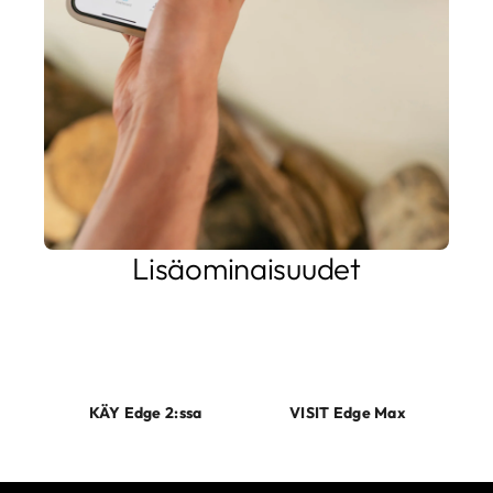
Lisäominaisuudet
Tuotteemme sisältävät innovatiivisia ratkaisuja, jotka
maksimoivat kotisi latausratkaisun. Jos tarvitset MID-
yhteensopivuutta, Edge Max sinulle oikea valinta.
KÄY Edge 2:ssa
VISIT Edge Max