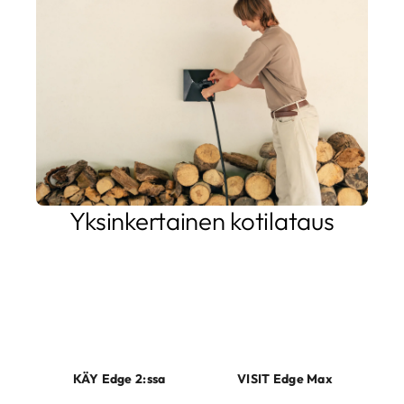
Yksinkertainen kotilataus
Helppo asentaa, helppo käyttää. Kotilataustuotteemme
vastaavat tarpeisiisi, olipa kyseessä sitten vakaa ja kestävä
sähköauton lataus tai edistyneemmät ominaisuudet, kuten
aurinkosähkön integrointi, rajoitettu energiansaanti tai
halu käyttää sähköautoa kodin akuna.
KÄY Edge 2:ssa
VISIT Edge Max