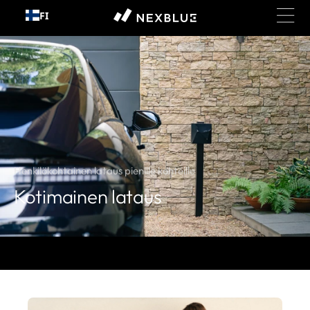
FI
Siirry sisältöön
Henkilökohtainen lataus pienille kohteille
Kotimainen lataus