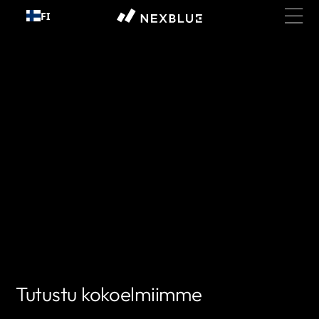
Siirry
FI
sisältöön
Tutustu kokoelmiimme