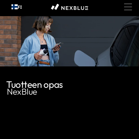
FI
Siirry sisältöön
Tuotteen opas
NexBlue