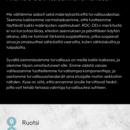
Me välitämme aidosti sekä määräyksistä että turvallisuudestasi.
Teemme kaikkemme varmistaaksemme, että tuotteemme
täyttävät kaikki määräysten vaatimukset. RDC-DD:n merkitystä
ei voi korostaa liikaa, etenkin asennuksen ja päivittäisen käytön
aikana, sillä ne toimivat tärkeinä suojalaitteina, jotka suojaavat
sinua ja omaisuuttasi sähköisiltä vaaroilta, kuten sähköiskuilta ja
tulipaloilta.
Syvällä sisimmässämme turvallisuus on meille kaikki kaikessa, ja
olemme täysin omistautuneet sille. Emme säästä vaivaa
valitessamme tuotteillemme turvallisimpia komponentteja, ja
asetamme turvallisuusstandardit aina etusijalle muihin seikkoihin
nähden. Kyse on siitä, että annamme sinulle tarvittavat tiedot,
jotta voit tehdä tietoisia valintoja turvallisuutesi suhteen.
Ruotsi