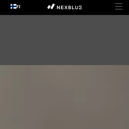
Siirry
FI
sisältöön