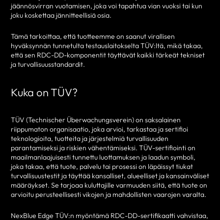
jäännösvirran vuotamisen, joka voi tapahtua vian vuoksi tai kun
joku koskettaa jännitteellisiä osia.
Tämä tarkoittaa, että tuotteemme on saanut virallisen
hyväksynnän tunnetulta testauslaitokselta TÜV:ltä, mikä takaa,
että sen RDC-DD-komponentit täyttävät kaikki tärkeät tekniset
ja turvallisuusstandardit.
Kuka on TÜV?
TÜV (Technischer Überwachungsverein) on saksalainen
riippumaton organisaatio, joka arvioi, tarkastaa ja sertifioi
teknologioita, tuotteita ja järjestelmiä turvallisuuden
parantamiseksi ja riskien vähentämiseksi. TÜV-sertifiointi on
maailmanlaajuisesti tunnettu luottamuksen ja laadun symboli,
joka takaa, että tuote, palvelu tai prosessi on läpäissyt tiukat
turvallisuustestit ja täyttää kansalliset, alueelliset ja kansainväliset
määräykset. Se tarjoaa kuluttajille varmuuden siitä, että tuote on
arvioitu perusteellisesti vikojen ja mahdollisten vaarojen varalta.
NexBlue Edge TÜV:n myöntämä RDC-DD-sertifikaatti vahvistaa,