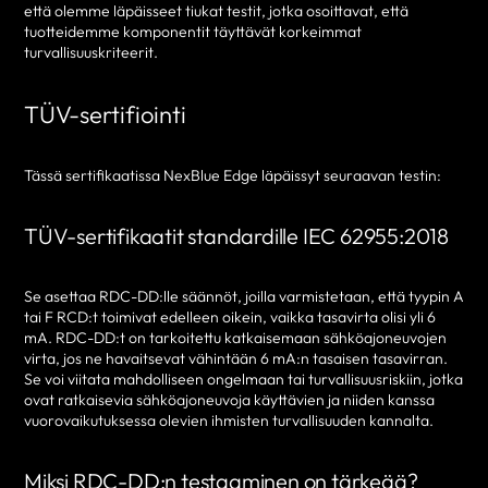
että olemme läpäisseet tiukat testit, jotka osoittavat, että
tuotteidemme komponentit täyttävät korkeimmat
turvallisuuskriteerit.
TÜV-sertifiointi
Tässä sertifikaatissa NexBlue Edge läpäissyt seuraavan testin:
TÜV-sertifikaatit standardille IEC 62955:2018
Se asettaa RDC-DD:lle säännöt, joilla varmistetaan, että tyypin A
tai F RCD:t toimivat edelleen oikein, vaikka tasavirta olisi yli 6
mA. RDC-DD:t on tarkoitettu katkaisemaan sähköajoneuvojen
virta, jos ne havaitsevat vähintään 6 mA:n tasaisen tasavirran.
Se voi viitata mahdolliseen ongelmaan tai turvallisuusriskiin, jotka
ovat ratkaisevia sähköajoneuvoja käyttävien ja niiden kanssa
vuorovaikutuksessa olevien ihmisten turvallisuuden kannalta.
Miksi RDC-DD:n testaaminen on tärkeää?