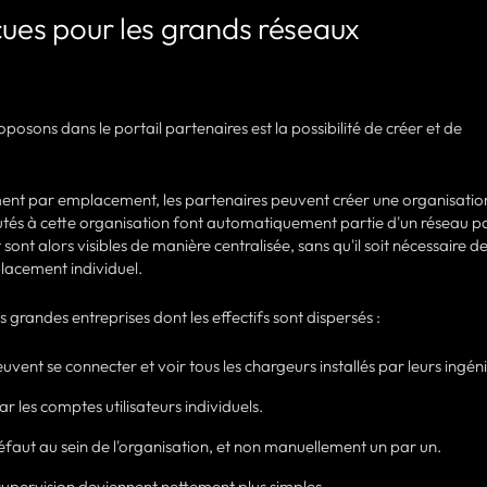
çues pour les grands réseaux
posons dans le portail partenaires est la possibilité de créer et de
ment par emplacement, les partenaires peuvent créer une organisatio
joutés à cette organisation font automatiquement partie d'un réseau p
nt sont alors visibles de manière centralisée, sans qu'il soit nécessaire d
acement individuel.
s grandes entreprises dont les effectifs sont dispersés :
uvent se connecter et voir tous les chargeurs installés par leurs ingén
 par les comptes utilisateurs individuels.
éfaut au sein de l'organisation, et non manuellement un par un.
a supervision deviennent nettement plus simples.