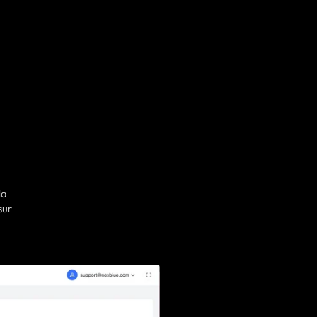
la
sur