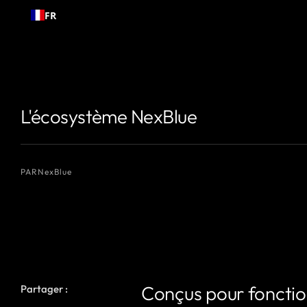
Passer
FR
au
contenu
{# Nom de l'auteur que vous souhaitez afficher #}
{# Nom de l'auteur
L'écosystème NexBlue
PAR
NexBlue
Conçus pour fonctio
Partager :