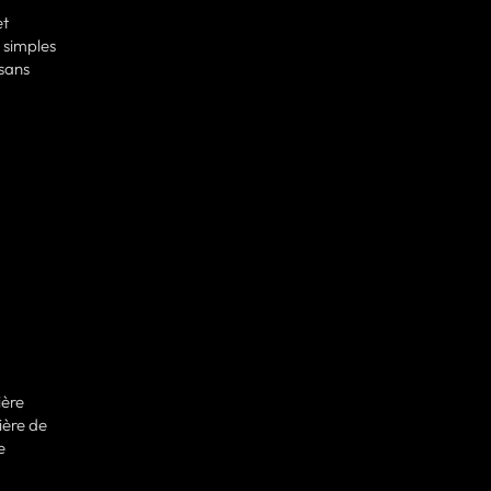
et
 simples
sans
ière
ière de
e