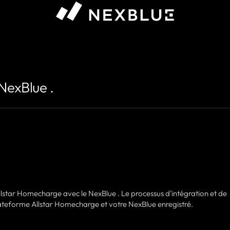
 que vous souhaitez afficher #}
NexBlue .
llstar Homecharge avec le NexBlue . Le processus d'intégration et de
plateforme Allstar Homecharge et votre NexBlue enregistré.