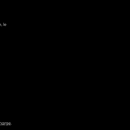
, le
harge
.