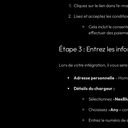
Cliquez sur le lien dans l'e-
Lisez et acceptez les conditi
Cela inclut le conse
effectuer des paiemen
Étape 3 : Entrez les inf
Lors de votre intégration, il vous se
Adresse personnelle
– Homec
Détails du chargeur :
Sélectionnez «
NexBl
Choisissez «
Any
» co
Entrez le numéro de s