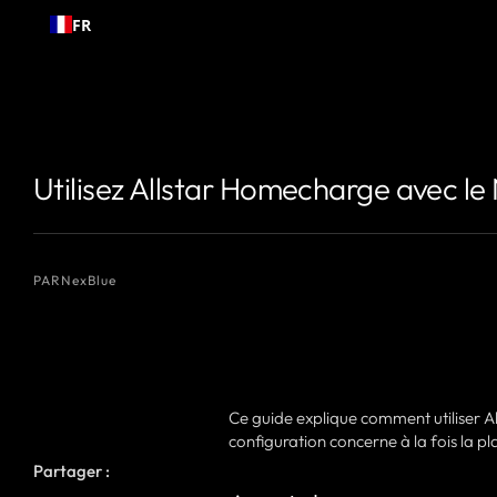
Passer
FR
au
contenu
{# Nom de l'auteur que vous souhaitez afficher #}
{# Nom de l'auteur
Utilisez Allstar Homecharge avec le 
PAR
NexBlue
Ce guide explique comment utiliser A
configuration concerne à la fois la 
Partager :