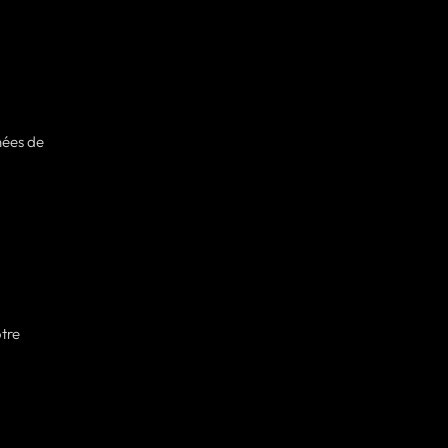
nées de
otre