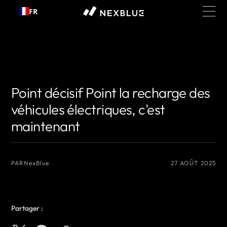
Passer
FR
au
contenu
{# Nom de l'auteur que vous souhaitez afficher #}
{# Nom de l'auteur que
vous souhaitez afficher #}
Point décisif Point la recharge des
véhicules électriques, c'est
maintenant
PAR
NexBlue
27 AOÛT 2025
Partager :