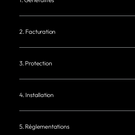
Dimensions (mm)
Fixatio
H : 235 x L : 230 x P : 73
H : 206 x
2. Facturation
Puissance de charge
Courant
1,4 à 22 kW
6 A mon
3. Protection
Installation Réseau
TN, IT ou TT (détection automatique)
Indice de protection
Protecti
IP44 (IP22 sans cache)
IK10
4. Installation
Couple terminal
5 Nm
5. Réglementations