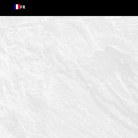
Passer
FR
au
contenu