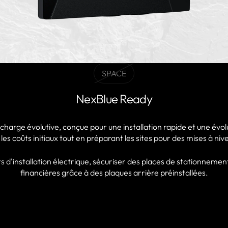
SPACE
BLACK
Variante
NexBlue Ready
épuisée
ou
indisponible
echarge évolutive, conçue pour une installation rapide et une évol
e les coûts initiaux tout en préparant les sites pour des mises à n
s d'installation électrique, sécuriser des places de stationnemen
financières grâce à des plaques arrière préinstallées.
TROUVER UN PARTENAIRE