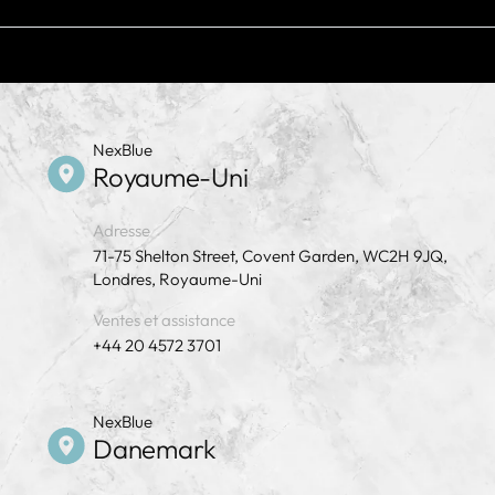
ou sup
Pour plus de détails, consultez l
Utilis
nexblue
garant
NexBlue
Royaume-Uni
Adresse
71-75 Shelton Street, Covent Garden, WC2H 9JQ,
Londres, Royaume-Uni
Ventes et assistance
+44 20 4572 3701
NexBlue
Danemark