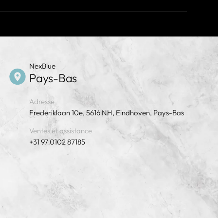
érieure à celle du fil de phase.
e DoC à l'adresse
ez la taille de fil la plus grande possible afin de
ir la pérennité de l'installation.
NexBlue
Pays-Bas
Adresse
Frederiklaan 10e, 5616 NH, Eindhoven, Pays-Bas
Ventes et assistance
+31 97 0102 87185