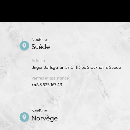
Conforme aux normes
2014/35/UE (LVD) | 2011/65/UE (RoHS)
* Sous réserve des réglementations locales
NexBlue
Suède
Adresse
Birger Jarlsgatan 57 C, 113 56 Stockholm, Suède
Ventes et assistance
+46 8 525 167 43
NexBlue
Norvège