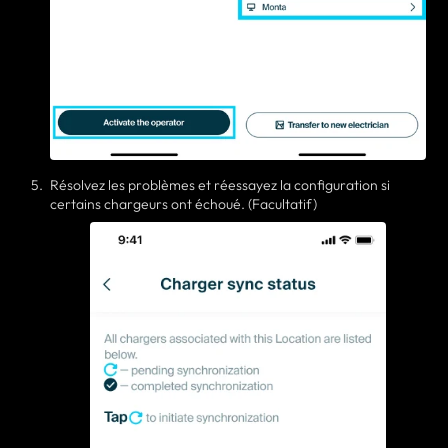
Résolvez les problèmes et réessayez la configuration si
certains chargeurs ont échoué. (Facultatif)