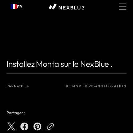
Passer
FR
au
contenu
{# Nom de l'auteur que vous souhaitez afficher #}
{# Nom de l'auteur que
vous souhaitez afficher #}
Installez Monta sur le NexBlue .
PAR
NexBlue
10 JANVIER 2024
INTÉGRATION
Partager :