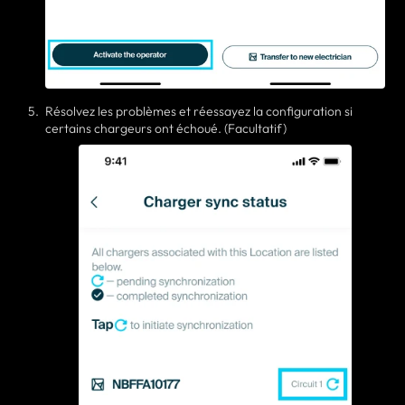
Résolvez les problèmes et réessayez la configuration si
certains chargeurs ont échoué. (Facultatif)