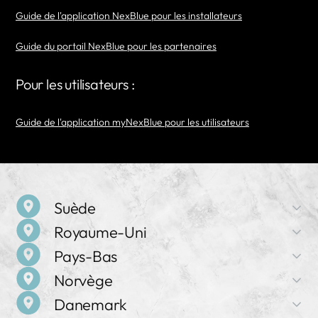
Guide de l'application NexBlue pour les installateurs
Guide du portail NexBlue pour les partenaires
Pour les utilisateurs :
Guide de l'application myNexBlue pour les utilisateurs
Suède
Royaume-Uni
Nom de l'entreprise
Pays-Bas
NexBlue
Nom de l'entreprise
Norvège
NexBlue
Adresse
Nom de la société
Birger Jarlsgatan 57 C, 113 56 Stockholm, Suède
Danemark
NexBlue
Adresse
Nom de l'entreprise