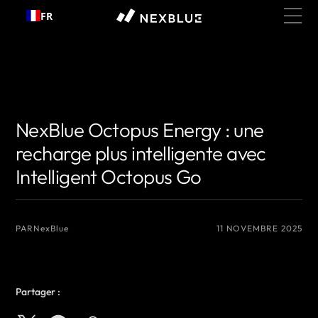
Passer
FR
au
contenu
{# Nom de l'auteur que vous souhaitez afficher #}
{# Nom de l'auteur que
vous souhaitez afficher #}
NexBlue Octopus Energy : une
recharge plus intelligente avec
Intelligent Octopus Go
PAR
NexBlue
11 NOVEMBRE 2025
Partager :