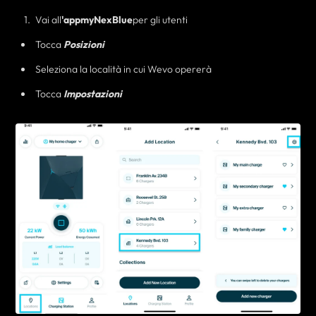
Vai all
'app
myNexBlue
per gli utenti
Tocca
Posizioni
Seleziona la località in cui Wevo opererà
Tocca
Impostazioni