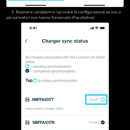
5. Risolvere i problemi e riprovare la configurazione se uno o
più caricatori non hanno funzionato.
(Facoltativo)