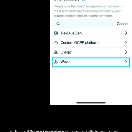
4. Tocca
Attivare l'operatore
per passare alle impostazioni