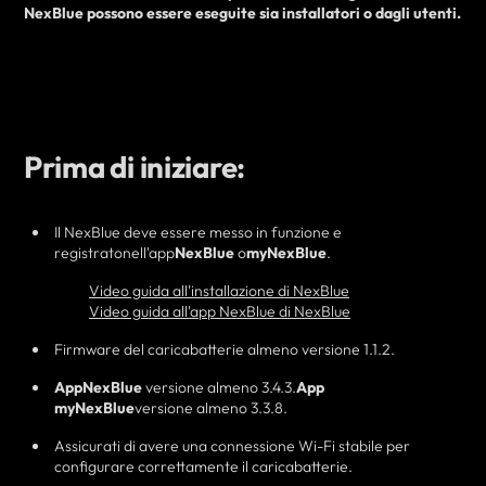
NexBlue possono essere eseguite
sia
installatori o dagli utenti.
Prima di iniziare:
Il NexBlue deve essere messo in funzione e
registrato
nell'app
NexBlue
o
myNexBlue
.
Video guida all'installazione di NexBlue
Video guida all'app NexBlue di NexBlue
Firmware del caricabatterie almeno versione 1.1.2.
App
NexBlue
versione almeno 3.4.3.
App
myNexBlue
versione almeno 3.3.8.
Assicurati di avere una connessione Wi-Fi stabile per
configurare correttamente il caricabatterie.