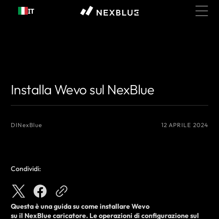
Passa al
IT
contenuto
{# Nome dell'autore che desideri visualizzare #}
{# Nome dell'autore che
desideri visualizzare #}
Installa Wevo sul NexBlue
DI
NexBlue
12 APRILE 2024
Condividi:
Questa è una guida su come
installare
Wevo
su
il
NexBlue
caricatore
. Le operazioni di configurazione sul