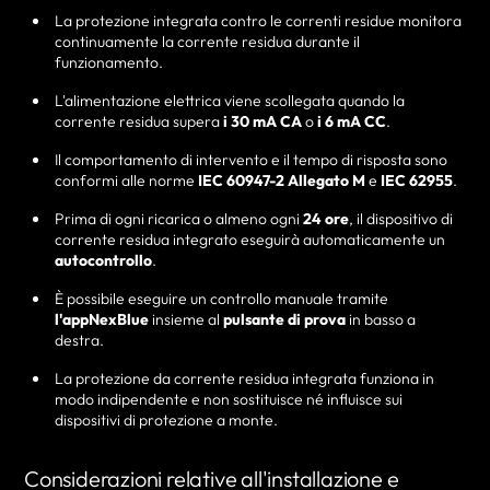
La protezione integrata contro le correnti residue monitora
continuamente la corrente residua durante il
funzionamento.
L'alimentazione elettrica viene scollegata quando la
corrente residua supera
i 30 mA CA
o
i 6 mA CC
.
Il comportamento di intervento e il tempo di risposta sono
conformi alle norme
IEC 60947-2 Allegato M
e
IEC 62955
.
Prima di ogni ricarica o almeno ogni
24 ore
, il dispositivo di
corrente residua integrato eseguirà automaticamente un
autocontrollo
.
È possibile eseguire un controllo manuale tramite
l'appNexBlue
insieme al
pulsante di prova
in basso a
destra.
La protezione da corrente residua integrata funziona in
modo indipendente e non sostituisce né influisce sui
dispositivi di protezione a monte.
Considerazioni relative all'installazione e