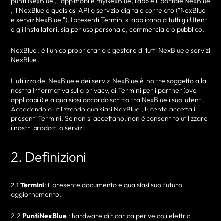
punti NexBlue , l'app mobile myNexBlue, l'app e il portale NexBlue
, il NexBlue e qualsiasi API o servizio digitale correlato ("NexBlue
e serviziNexBlue "). I presenti Termini si applicano a tutti gli Utenti
e gli Installatori, sia per uso personale, commerciale o pubblico.
NexBlue . è l'unico proprietario e gestore di tutti NexBlue e servizi
NexBlue .
L'utilizzo dei NexBlue e dei servizi NexBlue è inoltre soggetto alla
nostra Informativa sulla privacy, ai Termini per i partner (ove
applicabili) e a qualsiasi accordo scritto tra NexBlue i suoi utenti.
Accedendo o utilizzando qualsiasi NexBlue , l'utente accetta i
presenti Termini. Se non si accettano, non è consentito utilizzare
i nostri prodotti o servizi.
2. Definizioni
2.1
Termini
: il presente documento e qualsiasi suo futuro
aggiornamento.
2.2
PuntiNexBlue
: hardware di ricarica per veicoli elettrici