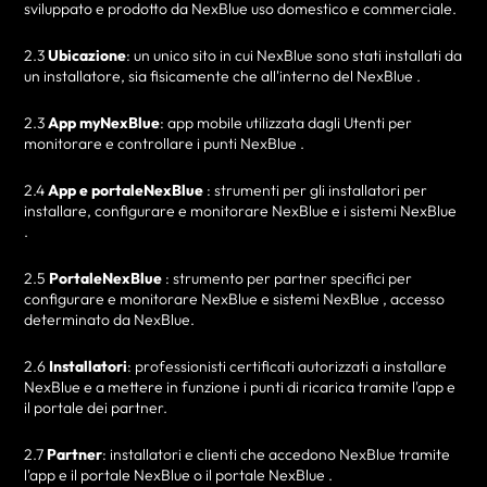
sviluppato e prodotto da NexBlue uso domestico e commerciale.
2.3
Ubicazione
: un unico sito in cui NexBlue sono stati installati da
un installatore, sia fisicamente che all'interno del NexBlue .
2.3
App myNexBlue
: app mobile utilizzata dagli Utenti per
monitorare e controllare i punti NexBlue .
2.4
App e portaleNexBlue
: strumenti per gli installatori per
installare, configurare e monitorare NexBlue e i sistemi NexBlue
.
2.5
PortaleNexBlue
: strumento per partner specifici per
configurare e monitorare NexBlue e sistemi NexBlue , accesso
determinato da NexBlue.
2.6
Installatori
: professionisti certificati autorizzati a installare
NexBlue e a mettere in funzione i punti di ricarica tramite l'app e
il portale dei partner.
2.7
Partner
: installatori e clienti che accedono NexBlue tramite
l'app e il portale NexBlue o il portale NexBlue .