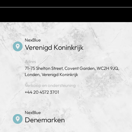
doors
Zie DoC voor meer informatie o
Gebru
nexblue
insta
NexBlue
Verenigd Koninkrijk
Adres
71-75 Shelton Street, Covent Garden, WC2H 9JQ,
Londen, Verenigd Koninkrijk
Verkoop en ondersteuning
+44 20 4572 3701
NexBlue
Denemarken