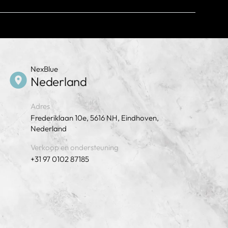
nede heeft dan de fasekabel.
p
ik de grootst mogelijke kabeldiameter om de
llatie toekomstbestendig te maken.
NexBlue
Nederland
Adres
Frederiklaan 10e, 5616 NH, Eindhoven,
Nederland
Verkoop en ondersteuning
+31 97 0102 87185