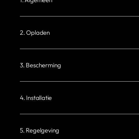
Afmetingen (mm)
Wandmo
H: 235 x B: 230 x D: 73
H: 206 x
2. Opladen
Laadvermogen
Nomina
1,4 tot 22 kW
6 A 1 fas
3. Bescherming
Installatie Netwerk
TN, IT of TT (automatische detectie)
Ingress Protection
Impact
IP44 (IP22 zonder afdekplaat)
IK10
4. Installatie
Eindkoppel
5 Nm
5. Regelgeving