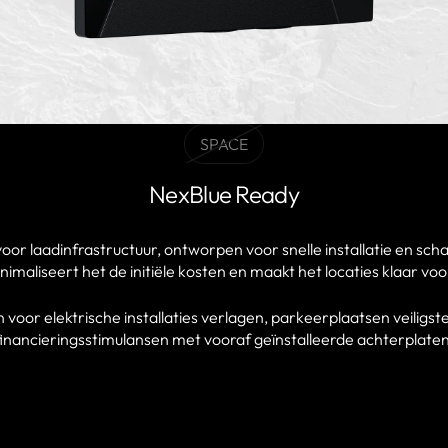
SPACE
BLACKVariant
uitverkocht
NexBlue Ready
of
niet
beschikbaar
or laadinfrastructuur, ontworpen voor snelle installatie en sch
imaliseert het de initiële kosten en maakt het locaties klaar vo
n voor elektrische installaties verlagen, parkeerplaatsen veiligs
financieringsstimulansen met vooraf geïnstalleerde achterplaten
EEN PARTNER VINDEN