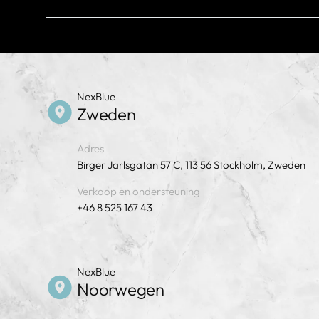
Voldoet aan
2014/35/EU (LVD) | 2011/65/EU (RoHS)
* Onderworpen aan lokale regelgeving
NexBlue
Zweden
Adres
Birger Jarlsgatan 57 C, 113 56 Stockholm, Zweden
Verkoop en ondersteuning
+46 8 525 167 43
NexBlue
Noorwegen