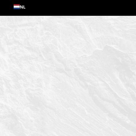
Ga
NL
naar
inhoud