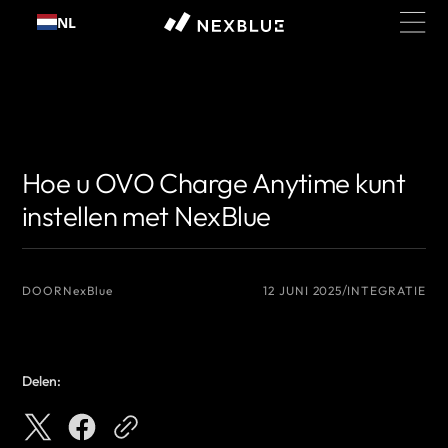
Ga
NL
naar
inhoud
{# De naam van de auteur die u wilt weergeven #}
{# De naam van de
auteur die u wilt weergeven #}
Hoe u OVO Charge Anytime kunt
instellen met NexBlue
DOOR
NexBlue
12 JUNI 2025
INTEGRATIE
Delen: