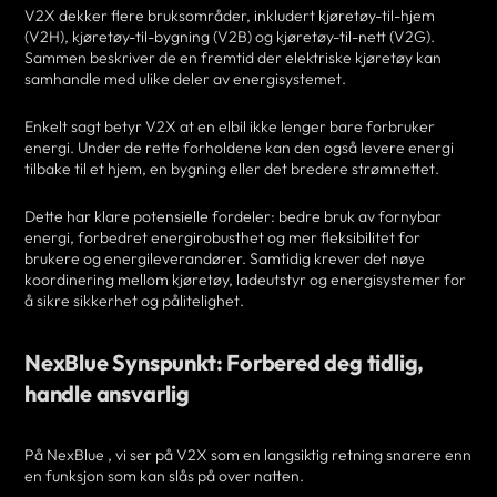
V2X dekker flere bruksområder, inkludert kjøretøy-til-hjem
(V2H), kjøretøy-til-bygning (V2B) og kjøretøy-til-nett (V2G).
Sammen beskriver de en fremtid der elektriske kjøretøy kan
samhandle med ulike deler av energisystemet.
Enkelt sagt betyr V2X at en elbil ikke lenger bare forbruker
energi. Under de rette forholdene kan den også levere energi
tilbake til et hjem, en bygning eller det bredere strømnettet.
Dette har klare potensielle fordeler: bedre bruk av fornybar
energi, forbedret energirobusthet og mer fleksibilitet for
brukere og energileverandører. Samtidig krever det nøye
koordinering mellom kjøretøy, ladeutstyr og energisystemer for
å sikre sikkerhet og pålitelighet.
NexBlue Synspunkt: Forbered deg tidlig,
handle ansvarlig
På NexBlue , vi ser på V2X som en langsiktig retning snarere enn
en funksjon som kan slås på over natten.