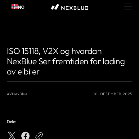
Hopp
NO
til
innhold
{# 你想显示的作者名 #}
{# 你想显示的作者名 #}
ISO 15118, V2X og hvordan
NexBlue Ser fremtiden for lading
av elbiler
AV
NexBlue
10. DESEMBER 2025
Dele: