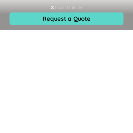
Hopp
NO
til
innhold