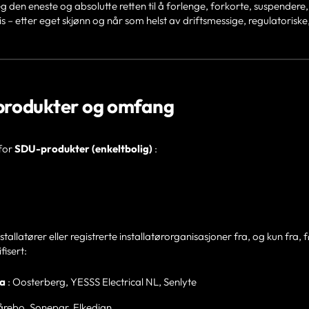
 den eneste og absolutte retten til å forlenge, forkorte, suspendere, 
s – etter eget skjønn og når som helst av driftsmessige, regulatoriske
e produkter og omfang
 for
SDU-produkter (enkeltbolig)
:
stallatører eller registrerte installatørorganisasjoner fra, og kun fra,
fisert:
ia
: Oosterberg, YESSS Electrical NL, Senlyte
årebo, Sonepar, Elkedjan