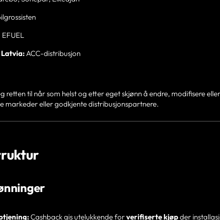
ilgrossisten
, EFUEL
 Latvia:
ACC-distribusjon
 retten til når som helst og etter eget skjønn å endre, modifisere elle
lle markeder eller godkjente distribusjonspartnere.
truktur
ønninger
ptjening:
Cashback gis utelukkende for
verifiserte kjøp
der installas