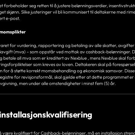
 forbeholder seg retten til å justere belønningsverdier, insentivstruktu
eget skjønn. Slike justeringer vil bli kommunisert til deltakerne med rime
ert e-post.
 momsplikter
varet for vurdering, rapportering og betaling av alle skatter, avgifte
diavgift (mva) – som oppstår ved mottak av cashback-belønninger. Del
g betale all mva som er kreditert av Nexblue , mens Nexblue skal forbl
ngsforpliktelser som kreves av loven. Deltakeren skal på forespør
 for å støtte korrekt momsbehandling og økonomisk samsvar. Disse fo
egistre for revisjonsformål, skal gjelde etter at dette programmet er
vgivning, men under alle omstendigheter i minst fem (5) år.
 installasjonskvalifisering
 være kvalifisert for Cashback-belønninger, må en installasjon stre