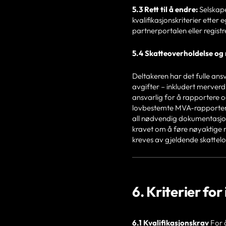
5.3 Rett til å endre:
Selskapet
kvalifikasjonskriterier etter 
partnerportalen eller registr
5.4 Skatteoverholdelse og
Deltakeren har det fulle ans
avgifter – inkludert merver
ansvarlig for å rapportere o
lovbestemte MVA-rapporteri
all nødvendig dokumentasjon
kravet om å føre nøyaktige r
kreves av gjeldende skattelo
6. Kriterier for
6.1 Kvalifikasjonskrav
For å