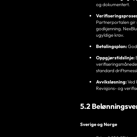
og dokumentert.
Verifiseringsproses
Partnerportalen gir 
godkjenning. NexBlue
ugyldige krav.
Betalingsplan:
Godkj
Oppgjørstidslinje:
B
verifiseringsmåneden 
standard driftsmessi
Avviksløsning:
Ved k
Revisjons- og verifi
5.2 Belønningsverd
Sverige og Norge