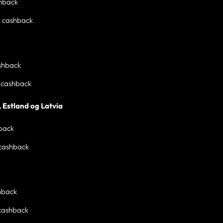
hback
 cashback
shback
cashback
, Estland og Latvia
back
cashback
hback
cashback