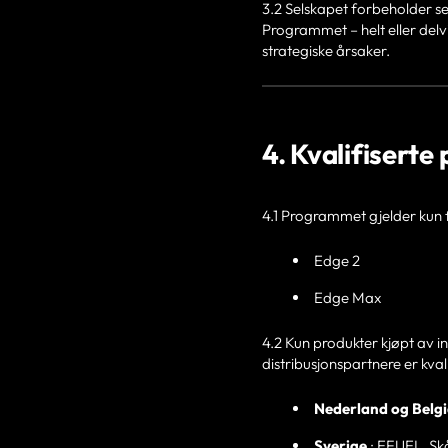
3.2 Selskapet forbeholder seg
Programmet – helt eller delvi
strategiske årsaker.
4. Kvalifisert
4.1 Programmet gjelder kun
Edge 2
Edge Max
4.2 Kun produkter kjøpt av in
distribusjonspartnere er kvali
Nederland og Belg
Sverige
: EFUEL, Sk