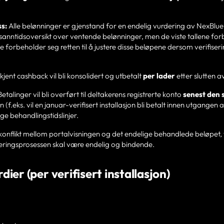
s:
Alle belønninger er gjenstand for en endelig vurdering av NexBlue 
sanntidsoversikt over ventende belønninger, men de viste tallene forb
 forbeholder seg retten til å justere disse beløpene dersom verifiser
ent cashback vil bli konsolidert og utbetalt
per lader
etter slutten 
etalinger vil bli overført til deltakerens registrerte konto
senest den 
(f.eks. vil en januar-verifisert installasjon bli betalt innen utgangen a
ge behandlingstidslinjer.
onflikt mellom portalvisningen og det endelige behandlede beløpet, 
seringsprosessen skal være endelig og bindende.
ier (per verifisert installasjon)