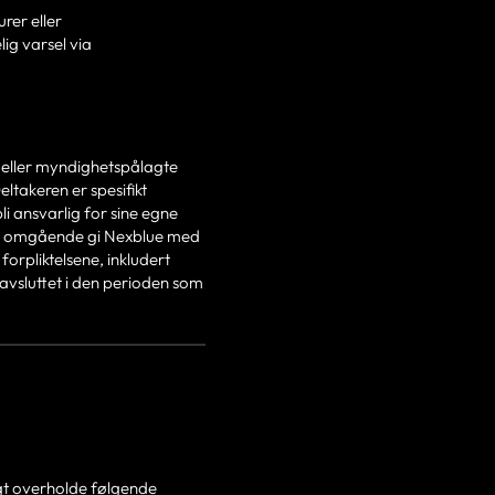
rer eller
lig varsel via
r eller myndighetspålagte
takeren er spesifikt
i ansvarlig for sine egne
sel omgående gi Nexblue med
rpliktelsene, inkludert
 avsluttet i den perioden som
ngt overholde følgende