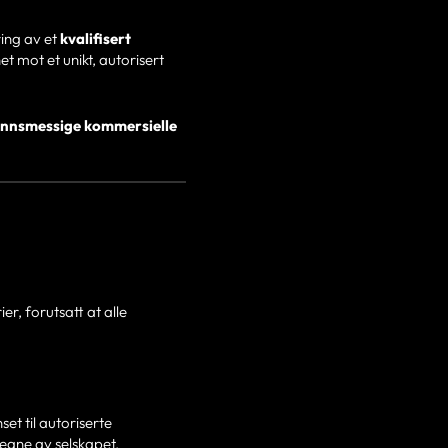
ring av et
kvalifisert
t mot et unikt, autorisert
ønnsmessige kommersielle
er, forutsatt at alle
et til autoriserte
vegne av selskapet.