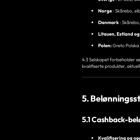
Norge
: Skårebo, elb
Danmark
: Skårebo
Litauen, Estland og
Polen:
Greto Polska
4.3 Selskapet forbeholder seg
kvalifiserte produkter, aktue
5. Belønningss
5.1 Cashback-bel
Kvalifisering og op