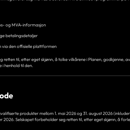
aps- og MVA-informasjon
ge betalingsdetaljer
n via den offisielle plattformen
 retten til, etter eget skjønn, å tolke vilkårene i Planen, godkjenne, a
 i henhold til den.
iode
alifiserte produkter mellom 1. mai 2026 og 31. august 2026 (inkludert) 
r 2026. Selskapet forbeholder seg retten til, etter eget skjønn, å forle