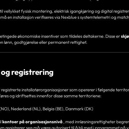
til vellykket fysisk montering, elektrisk igangkjøring og digital registre
må en installasjon verifiseres via Nexblue s systemtelemetri og matche
 betingede økonomiske insentiver som tildeles deltakerne. Disse er
skj
en lønn, godtgjørelse eller permanent rettighet.
g og registrering
egistrerte installatørorganisasjoner som opererer i følgende territori
llføres og idriftsettes innenfor disse samme territoriene:
 (NO), Nederland (NL), Belgia (BE), Danmark (DK)
il
kontoer på organisasjonsnivå
, med innløsningsrettigheter begrens
m registrerer seg må være autorisert til å bli med i programmet på 