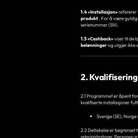
1.4 «Installasjon»
refererer 
produkt
. For å være gyldig 
serienummer (SN).
1.5 «Cashback»
viser til de
belønninger
og utgjør ikke 
2. Kvalifiserin
2.1 Programmet er åpent for r
kvalifiserte installasjoner fu
Sverige (SE), Norge
2.2 Deltakelse er begrenset t
administratorer. Personen so