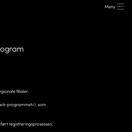
Meny
program
ionale filialer.
hback-programmet»), som
lført registreringsprosessen,