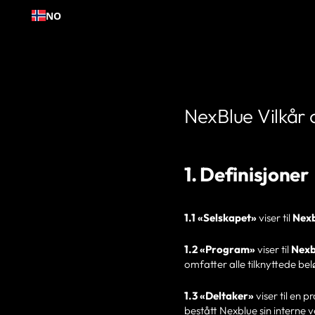
Hopp
NO
til
innhold
NexBlue Vilkår 
1. Definisjoner
1.1 «Selskapet»
viser til
Nexb
1.2 «Program»
viser til
Nexb
omfatter alle tilknyttede bel
1.3 «Deltaker»
viser til en 
bestått Nexblue sin interne 