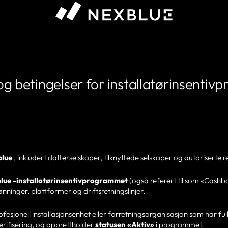
og betingelser for installatørinsentiv
lue
, inkludert datterselskaper, tilknyttede selskaper og autoriserte reg
lue -installatørinsentivprogrammet
(også referert til som «Cas
ønninger, plattformer og driftsretningslinjer.
profesjonell installasjonsenhet eller forretningsorganisasjon som har ful
verifisering, og opprettholder
statusen «Aktiv»
i programmet.