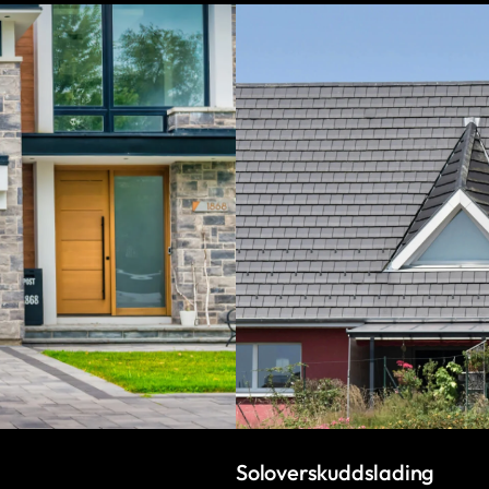
Soloverskuddslading