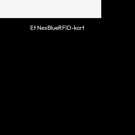
Et NexBlueRFID-kort
LÆR MER