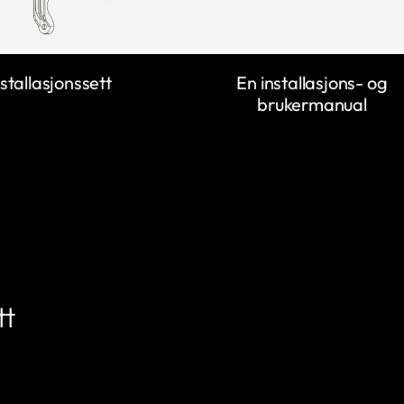
En installasjons- og
nstallasjonssett
brukermanual
tt