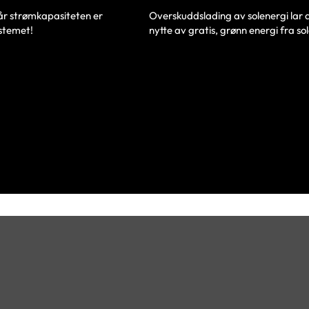
Overskuddslading av solenergi lar d
når strømkapasiteten er
nytte av gratis, grønn energi fra so
stemet!