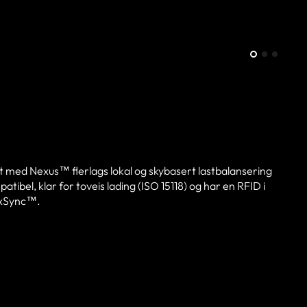
ert med Nexus™ flerlags lokal og skybasert lastbalansering
bel, klar for toveis lading (ISO 15118) og har en RFID i
exSync™.