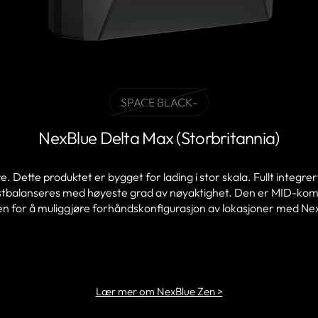
SPACE BLACK-
varianten
er
NexBlue Delta Max (Storbritannia)
utsolgt
eller
ikke
e. Dette produktet er bygget for lading i stor skala. Fullt integr
tilgjengelig
tbalanseres med høyeste grad av nøyaktighet. Den er MID-kompati
en for å muliggjøre forhåndskonfigurasjon av lokasjoner med N
FINN EN PARTNER
Lær mer om NexBlue Zen >