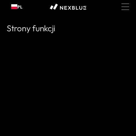
Przejdź
PL
do
treści
Strony funkcji