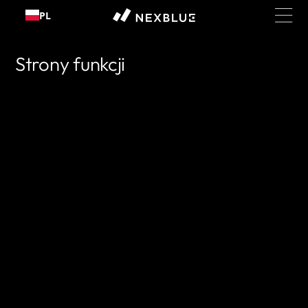
Przejdź
PL
do
treści
Strony funkcji