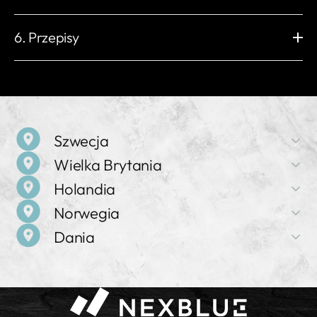
Biały / Pomarańczowy
50 Hz
±1%
Kategoria przepięcia
Poziom EMC
Czytnik RFID
Tryb startowy
Zarządzanie obciążeniem
Wi-Fi
Wbudowana karta eSIM
III
KLASA B
ISO / IEC 14443 typ A
Aplikacja myNexBlue / RFID NFC
Nieograniczone
2,4 GHz 802.11b/g/n
4G LTE Cat 1
6. Przepisy
Inne zabezpieczenia
MIFARE Classic®
/ Plug & Play / Portal NexBlue
Ethernet
Bluetooth
Zabezpieczenie przed przeciążeniem
RJ45, 10M / 100M
BLE 4.2
Zabezpieczenie przed przepięciem/niedopięciem
Zgodność z:
Lokalna częstotliwość radiowa
OCPP
Zabezpieczenie przed przegrzaniem
2014/53/EU (RED) 丨2014/35/EU (LVD)
Nexus™ RF
Lokalny OCPP 1.6-J i 2.0.1
Zabezpieczenie przed zgrzaniem przekaźnika
2014/30/EU (EMC) 丨2011/65/EU (RoHS)
ISO 15118
Inne interfejsy
Zabezpieczenie przed zwarciem doziemnym
Ready V2G / PnC
1 lub 3 zaciski CT Odciążanie
Zabezpieczenie przed prądem resztkowym
Certyfikat badania typu UE (moduł B i moduł D)
obciążenia RS-485
Wykrywanie obecności PE
Potwierdzający zgodność z:
Szwecja
Wykrywanie obecności diody CP
2014/32/EU (MID)
Monitorowanie wilgotności
Wielka Brytania
Nazwa firmy
Rozporządzenie REACH (WE) nr 1907/2006
Holandia
Szczegółowe informacje można znaleźć w deklaracji zgodności
NexBlue
Nazwa firmy
pod adresem
nexblue
Norwegia
NexBlue
Adres
Nazwa firmy
Birger Jarlsgatan 57 C, 113 56 Sztokholm, Szwecja
Dania
NexBlue
Adres
Nazwa firmy
71-75 Shelton Street, Covent Garden, WC2H 9JQ,
Sprzedaż i wsparcie
NexBlue
Adres
Londyn, Wielka Brytania
+46 8 525 167 43
Nazwa firmy
Frederiklaan 10e, 5616 NH, Eindhoven, Holandia
NexBlue
Adres
Sprzedaż i wsparcie
Grenseveien 21, 4313 Sandnes, Norwegia
Sprzedaż i wsparcie
+44 20 4572 3701
Sprzedaż i wsparcie
+31 97 0102 87185