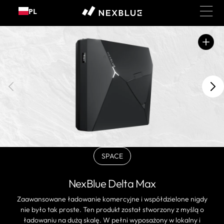
Przejdź
PL
do
treści
Otwórz
polecane
multimedia
w
widoku
galerii
SPACE
BLACK
Wariant
wyprzedany
NexBlue Delta Max
lub
niedostępny
Zaawansowane ładowanie komercyjne i współdzielone nigdy
nie było tak proste. Ten produkt został stworzony z myślą o
ładowaniu na dużą skalę. W pełni wyposażony w lokalny i