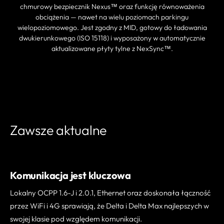
chmurowy bezpiecznik Nexus™ oraz funkcję równoważenia
obciążenia — nawet na wielu poziomach parkingu
wielopoziomowego. Jest zgodny z MID, gotowy do ładowania
dwukierunkowego (ISO 15118) i wyposażony w automatycznie
aktualizowane płyty tylne z NexSync™.
ZNAJDŹ PARTNERA
Zawsze aktualne
Komunikacja jest kluczowa
Lokalny OCPP 1.6-J i 2.0.1, Ethernet oraz doskonała łączność
przez WiFi i 4G sprawiają, że Delta i Delta Max najlepszych w
swojej klasie pod względem komunikacji.