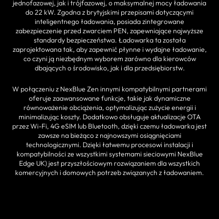
jednofazowej, jak i trójfazowej, o maksymalnej mocy ładowania
do 22 kW. Zgodna z brytyjskimi przepisami dotyczącymi
inteligentnego ładowania, posiada zintegrowane
zabezpieczenie przed zwarciem PEN, zapewniające najwyższe
standardy bezpieczeństwa. Ładowarka ta została
zaprojektowana tak, aby zapewnić płynne i wydajne ładowanie,
co czyni ją niezbędnym wyborem zarówno dla kierowców
dbających o środowisko, jak i dla przedsiębiorstw.
W połączeniu z NexBlue Zen innymi kompatybilnymi partnerami
oferuje zaawansowane funkcje, takie jak dynamiczne
równoważenie obciążenia, optymalizując zużycie energii i
minimalizując koszty. Dodatkowo obsługuje aktualizacje OTA
przez Wi-Fi, 4G eSIM lub Bluetooth, dzięki czemu ładowarka jest
zawsze na bieżąco z najnowszymi osiągnięciami
technologicznymi. Dzięki łatwemu procesowi instalacji i
kompatybilności ze wszystkimi systemami sieciowymi NexBlue
Edge UK) jest przyszłościowym rozwiązaniem dla wszystkich
komercyjnych i domowych potrzeb związanych z ładowaniem.
ZNAJDŹ PARTNERA