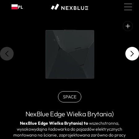
Przejdź
PL
do
treści
Otwórz
polecane
multimedia
w
widoku
galerii
SPACE
BLACK
Wariant
wyprzedany
NexBlue Edge Wielka Brytania)
lub
niedostępny
NexBlue Edge Wielka Brytania) to
wszechstronna,
wysokowydajna ładowarka do pojazdów elektrycznych
montowana na ścianie, zaprojektowana zarówno do pracy