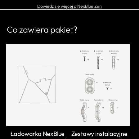
Dowiedz się więcej o NexBlue Zen
Co zawiera pakiet?
Ładowarka NexBlue
Zestawy instalacyjne