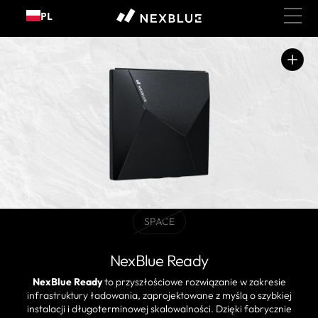
Przejdź
PL
do
treści
Otwórz
media
1
w
widoku
galerii
SPACE
BLACK
Wariant
wyprzedany
NexBlue Ready
lub
niedostępny
NexBlue Ready
to przyszłościowe rozwiązanie w zakresie
infrastruktury ładowania, zaprojektowane z myślą o szybkiej
instalacji i długoterminowej skalowalności. Dzięki fabrycznie