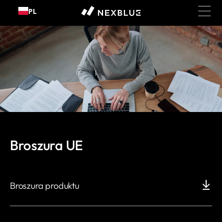
Przejdź
PL
do
treści
Broszura UE
Broszura produktu