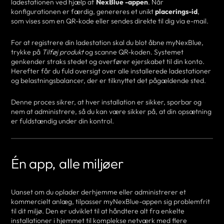
ladestationen ved hjælp af
NexBlue -appen
. Når
konfigurationen er færdig, genereres et unikt
placerings-id
,
som vises som en QR-kode eller sendes direkte til dig via e-mail.
For at registrere din ladestation skal du blot åbne myNexBlue,
trykke på
Tilføj produkt
og scanne QR-koden. Systemet
genkender straks stedet og overfører ejerskabet til din konto.
Herefter får du fuld oversigt over alle installerede ladestationer
og belastningsbalancer, der er tilknyttet det pågældende sted.
Denne proces sikrer, at hver installation er sikker, sporbar og
nem at administrere, så du kan være sikker på, at din opsætning
er fuldstændig under din kontrol.
Én app, alle miljøer
Uanset om du oplader derhjemme eller administrerer et
kommercielt anlæg, tilpasser myNexBlue-appen sig problemfrit
til dit miljø. Den er udviklet til at håndtere alt fra enkelte
installationer i hjemmet til komplekse netværk med flere