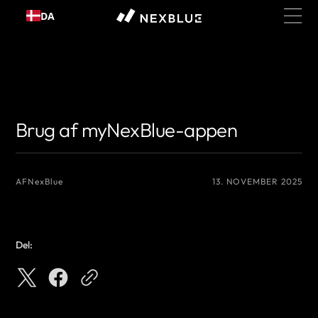
Gå til
DA
indhold
{# Det navn, du vil vise som forfatter #}
{# Det navn, du vil vise som
forfatter #}
Brug af myNexBlue-appen
AF
NexBlue
13. NOVEMBER 2025
Del: