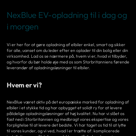
NexBlue EV-opladning til i dag og
i morgen
Vi er her for at gøre opladning af elbiler enkel, smart og sikker
for alle, uanset om du leder efter en oplader til din bolig eller din
virksomhed. Lad os se nærmere på, hvem vi er, hvad vi tilbyder,
og hvorfor du bør holde øje med os som Storbritanniens førende
leverandør af opladningsløsninger til elbiler.
Hvem er vi?
NexBlue været aktiv på det europæiske marked for opladning af
elbiler i et stykke tid og har opbygget et solidt ry for at levere
pålidelige opladningsløsninger af høj kvalitet. Nu har vi slået os
fast ned i Storbritannien og medbragt vores ekspertise og vores
forpligtelse til at levere det bedste. Vi har taget os tid til at lytte
til vores kunder, og vi ved, hvad I er trætte af: komplicerede