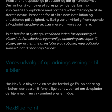
installationer, upålidelige produkter og dårlig kundeservice.
Derfor har vi kombineret vores prisvindende, kosmisk
inspirerede EV-opladere med partnerskaber med nogle af de
største navne i branchen for at sikre nem installation og
enestående pålidelighed, hvilket giver en virkelig fremragende
EV-opladningsoplevelse.
Læs mere om vores partnere.
Vi er her for at ryste op i verdenen inden for opladning af
elbiler! Ved at tilbyde brugervenlige opladningsløsninger til
elbiler, der er nemme at installere og robuste, med pålidelig
support, når du har brug for det.
Vores udvalg af opladningsløsninger til
elbiler
Hos NexBlue tilbyder vi en række forskellige EV-opladere og
tilbehør, der passer til forskellige behov, uanset om du oplader
derhjemme, til en virksomhed eller en flåde.
NexBlue Point