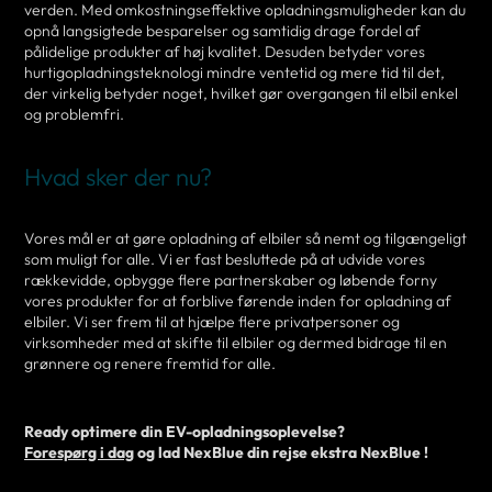
verden. Med omkostningseffektive opladningsmuligheder kan du
opnå langsigtede besparelser og samtidig drage fordel af
pålidelige produkter af høj kvalitet. Desuden betyder vores
hurtigopladningsteknologi mindre ventetid og mere tid til det,
der virkelig betyder noget, hvilket gør overgangen til elbil enkel
og problemfri.
Hvad sker der nu?
Vores mål er at gøre opladning af elbiler så nemt og tilgængeligt
som muligt for alle. Vi er fast besluttede på at udvide vores
rækkevidde, opbygge flere partnerskaber og løbende forny
vores produkter for at forblive førende inden for opladning af
elbiler. Vi ser frem til at hjælpe flere privatpersoner og
virksomheder med at skifte til elbiler og dermed bidrage til en
grønnere og renere fremtid for alle.
Ready optimere din EV-opladningsoplevelse?
Forespørg i dag
og lad NexBlue din rejse ekstra NexBlue !