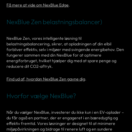
Få mere at vide om NexBlue Edge
.
NexBlue Zen belastningsbalancer)
NexBlue Zen, vores intelligente løsning til
belastningsbalancering, sikrer, at opladningen af din elbil
forbliver effektiv, selv i miljøer med svingende energibehov. Den
fungerer sammen med din NexBlue for at optimere
energiforbruget, hvilket hjælper dig med at spare penge og
reducere dit CO2-aftryk.
Find ud af, hvordan NexBlue Zen gavne dig
.
Hvorfor vælge NexBlue?
Når du vælger NexBlue, investerer du ikke kun i en EV-oplader –
du får også en partner, der er engageret i en bæredygtig og
effektiv fremtid. Vores løsninger er designet til at minimere
miljøpåvirkningen og bidrage til renere luft og en sundere