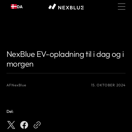
Gå til
DA
indhold
{# Det navn, du vil vise som forfatter #}
{# Det navn, du vil vise som
forfatter #}
NexBlue EV-opladning til i dag og i
morgen
AF
NexBlue
15. OKTOBER 2024
Del: