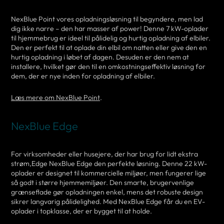
NexBlue Point vores opladningsløsning til begyndere, men lad
dig ikke narre – den har masser af power! Denne 7 kW-oplader
til hjemmebrug er ideel til pålidelig og hurtig opladning af elbiler.
Den er perfekt til at oplade din elbil om natten eller give den en
hurtig opladning i løbet af dagen. Desuden er den nem at
installere, hvilket gør den til en omkostningseffektiv løsning for
dem, der er nye inden for opladning af elbiler.
Læs mere om NexBlue Point
.
NexBlue Edge
For virksomheder eller husejere, der har brug for lidt ekstra
strøm,Edge NexBlue Edge den perfekte løsning. Denne 22 kW-
oplader er designet til kommercielle miljøer, men fungerer lige
så godt i større hjemmemiljøer. Den smarte, brugervenlige
grænseflade gør opladningen enkel, mens det robuste design
sikrer langvarig pålidelighed. Med NexBlue Edge får du en EV-
oplader i topklasse, der er bygget til at holde.