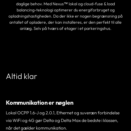
daglige behov. Med Nexus™ lokal og cloud-fuse & load
balancing-teknologi optimerer du energiforbruget og
opladningshastigheden. Da der ikke er nogen begrænsning på
antallet af opladere, der kan installeres, er den perfekt til alle
anlæg. Selv på tværs af etager i et parkeringshus.
FIND EN PARTNER
Altid klar
Kommunikation er nøglen
Lokal OCPP 1.6-J og 2.0.1, Ethernet og suveræn forbindelse
via WiFi og 4G gør Delta og Delta Max de bedste i klassen,
når det gælder kommunikation.