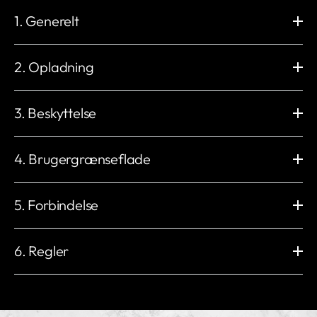
1. Generelt
Dimension (mm)
Vægmontering (mm)
H: 235 x B: 230 x D: 107
H: 206 x B: 130
2. Opladning
Vægt
Driftstemperatur
2,3 kg
-30 °C til +50 °C
Opladningseffekt
Opladningsstik
Opbevaringstemperatur
Arbejdshygroitet
1,4 til 22 kW
Type 2-stik (IEC 62196-2)
3. Beskyttelse
-40 °C til +70 °C
5 % til 95
Elektronisk lås med permanent
Maksimal udgangsstrøm
Arbejdshøjde
Ekstern emballage
låsefunktion
32 A
Indbygget
Slagbeskyttelse
< 2000 m
Karton
6 A 1 fase til 32 A 3 faser
fejlstrømsbeskyttelse
IK10
4. Brugergrænseflade
Spænding
Installationsnetværk
IP54
3 * 400 V AC / 230 V AC (±10 %)
IT, TN og TT (automatisk
UV-bestandig
Isoleringsklasse
Kapsling
LED-indikator
detektion)
ja
I
Plast
Rød / Grøn / Blå / Hvid / Orange
5. Forbindelse
Netfrekvens
Indbygget energimåler
Overspændingskategori
EMC-niveau
RFID-læser
Starttilstand
50 Hz
±1
III
KLASSE B
ISO / IEC 14443 Type A
myNexBlue-app / RFID NFC /
Belastningsstyring
Wi-Fi
Indbygget eSIM
Anden beskyttelse
MIFARE Classic®
Plug & Play / NexBlue
Ubegrænset
2,4 GHz 802.11b/g/n
4G LTE Cat 1
6. Regler
Overbelastningsbeskyttelse
Ethernet
Bluetooth
Over-/underspændingsbeskyttelse
RJ45, 10M / 100M
BLE 4.2
Temperaturbeskyttelse
Overholder:
Lokal radiofrekvens
OCPP
Relésvejsningsbeskyttelse
2014/53/EU (RED) 丨2014/35/EU (LVD)
Nexus™ RF
Lokal OCPP 1.6-J & 2.0.1
Jordfejlsbeskyttelse
2014/30/EU (EMC)丨2011/65/EU (RoHS)
ISO 15118
Andre grænseflader
Reststrømsbeskyttelse