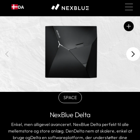
Gå til
DA
indhold
Åbn
fremhævede
medier
i
gallerivisning
SPACE
BLACKVariant
udsolgt
eller
NexBlue Delta
ikke
tilgængelig
Enkel, men alligevel avanceret. NexBlue Delta perfekt til alle
mellemstore og store anlæg. DenDelta nem at skalere, enkel at
bruge ogDelta en softwareplatform, der understøtter dine