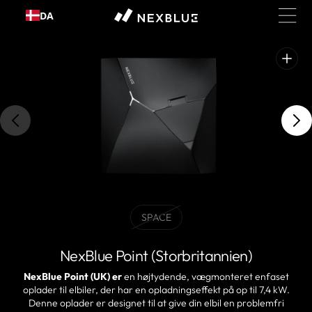
Gå til
DA
indhold
Åbn
fremhævede
medier
i
gallerivisning
SPACE
BLACKVariant
udsolgt
eller
NexBlue Point (Storbritannien)
ikke
tilgængelig
NexBlue Point (UK) er
en højtydende, vægmonteret enfaset
oplader til elbiler, der har en opladningseffekt på op til 7,4 kW.
Denne oplader er designet til at give din elbil en problemfri