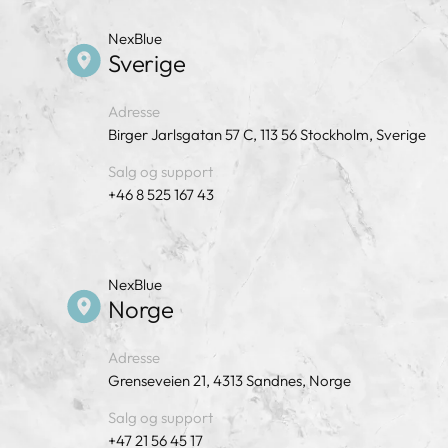
NexBlue
Sverige
Adresse
Birger Jarlsgatan 57 C, 113 56 Stockholm, Sverige
Salg og support
+46 8 525 167 43
NexBlue
Norge
Adresse
Grenseveien 21, 4313 Sandnes, Norge
Salg og support
+47 21 56 45 17