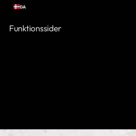
Gå til
DA
indhold
Funktionssider