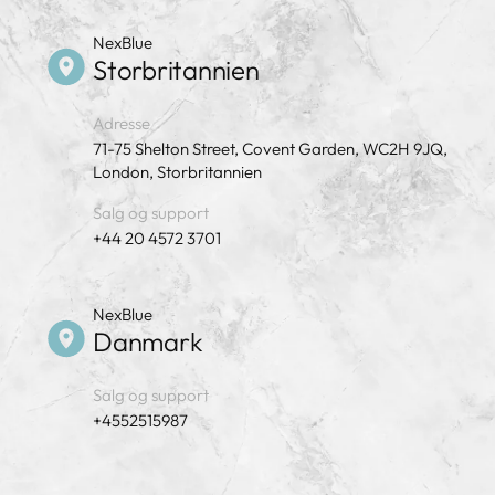
NexBlue
Storbritannien
Adresse
71-75 Shelton Street, Covent Garden, WC2H 9JQ,
London, Storbritannien
Salg og support
+44 20 4572 3701
NexBlue
Danmark
Salg og support
+4552515987