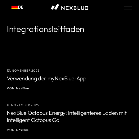
Zum
DE
Inhalt
springen
Integrationsleitfaden
13. NOVEMBER 2025
Verwendung der myNexBlue-App
VON
NexBlue
11. NOVEMBER 2025
NexBlue Octopus Energy: Intelligenteres Laden mit
Intelligent Octopus Go
VON
NexBlue