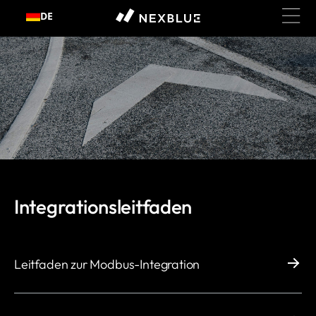
Zum
DE
Inhalt
springen
Integrationsleitfaden
Leitfaden zur Modbus-Integration