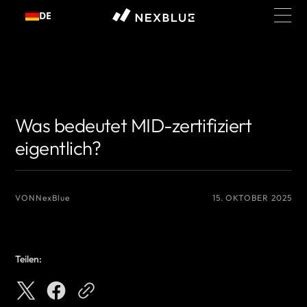
Zum
DE
Inhalt
springen
{# Name des Autors, den Sie anzeigen möchten #}
{# Name des Autors,
den Sie anzeigen möchten #}
Was bedeutet MID-zertifiziert
eigentlich?
VON
NexBlue
15. OKTOBER 2025
Teilen: