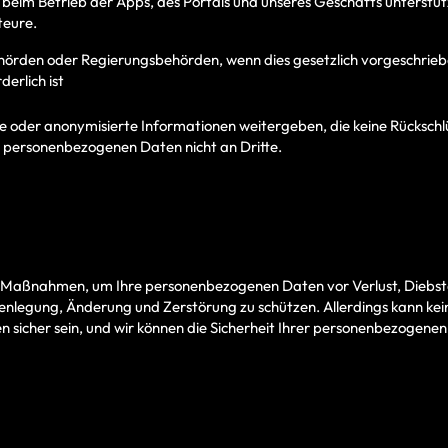
ns beim Betrieb der Apps, des Portals und unseres Geschäfts unterstüt
teure.
örden oder Regierungsbehörden, wenn dies gesetzlich vorgeschriebe
derlich ist
 oder anonymisierte Informationen weitergeben, die keine Rückschlü
 personenbezogenen Daten nicht an Dritte.
Maßnahmen, um Ihre personenbezogenen Daten vor Verlust, Diebst
enlegung, Änderung und Zerstörung zu schützen. Allerdings kann kei
icher sein, und wir können die Sicherheit Ihrer personenbezogenen