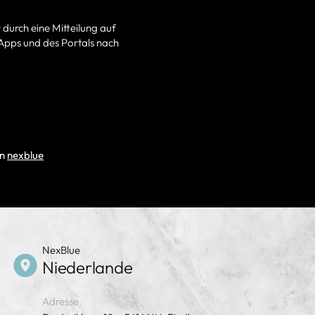
durch eine Mitteilung auf
 Apps und des Portals nach
an
nexblue
NexBlue
Niederlande
Adresse